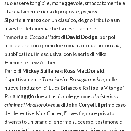
suo essere tangibile, maneggevole, smaccatamente e
sfacciatamente ricca di proposte,
polposa
.
Si parte
a marzo
con un classico, degno tributo a un
maestro del cinema che ha reso il genere
immortale,
Caccia al ladro
di
David Dodge
, per poi
proseguire con i primi due romanzi di due autori
cult
,
pubblicati qui in esclusiva, con le serie di Mike
Hammer e Lew Archer.
Parlo di
Mickey Spillane
e
Ross MacDonald
,
rispettivamente
Ti ucciderò
e
Bersaglio mobile
, nelle
nuove traduzioni di Luca Briasco e Raffaella Vitangeli.
Poi
a maggio
due altre piccole gemme:
Il misterioso
crimine di Madison Avenue
di
John Coryell
, il primo caso
del detective Nick Carter, l’investigatore privato
diventato un brand di enorme successo, testimone di
una società passata per due guerre, crisi economiche,