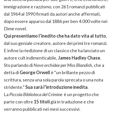
immigrazione e razzismo, con 261 romanzi pubblicati
dal 1964 al 1990 firmati da autori anche affermati,
dopo essere apparso dal 1886 per ben 4.000 volte nei
Dime novel.
Qui presentiamo l’inedito che ha dato vita al tutto
,
dal suo geniale creatore, autore dei primi tre romanzi.
E infine la riedizione di un classico che ha lanciato un
autore cult indimenticabile,
James Hadley Chase
.
Sto parlando di
Nove orchidee per Miss Blandish
, che a
detta di
George Orwell
è “un brillante pezzo di
scrittura, senza una sola parola sprecata o una nota
stridente.”
Sua sarà l’introduzione inedita
.
La
Piccola Biblioteca del Crimine
è un progetto che
parte con oltre
15 titoli
già in traduzione e che
verranno pubblicati nei mesi successivi.