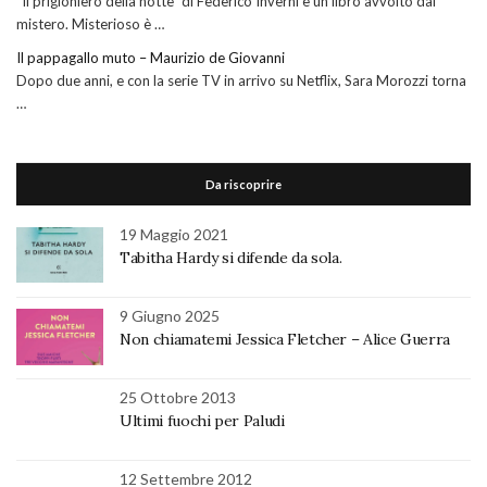
“Il prigioniero della notte” di Federico Inverni è un libro avvolto dal
mistero. Misterioso è …
Il pappagallo muto – Maurizio de Giovanni
Dopo due anni, e con la serie TV in arrivo su Netflix, Sara Morozzi torna
…
Da riscoprire
19 Maggio 2021
Tabitha Hardy si difende da sola.
9 Giugno 2025
Non chiamatemi Jessica Fletcher – Alice Guerra
25 Ottobre 2013
Ultimi fuochi per Paludi
12 Settembre 2012