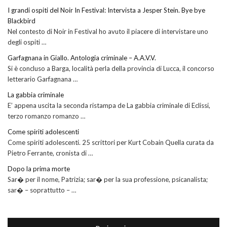
I grandi ospiti del Noir In Festival: Intervista a Jesper Stein. Bye bye
Blackbird
Nel contesto di Noir in Festival ho avuto il piacere di intervistare uno
degli ospiti …
Garfagnana in Giallo. Antologia criminale – A.A.V.V.
Si è concluso a Barga, località perla della provincia di Lucca, il concorso
letterario Garfagnana …
La gabbia criminale
E’ appena uscita la seconda ristampa de La gabbia criminale di Eclissi,
terzo romanzo romanzo …
Come spiriti adolescenti
Come spiriti adolescenti. 25 scrittori per Kurt Cobain Quella curata da
Pietro Ferrante, cronista di …
Dopo la prima morte
Sar� per il nome, Patrizia; sar� per la sua professione, psicanalista;
sar� – soprattutto – …