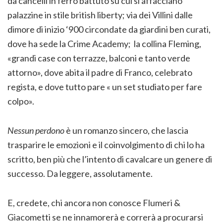
da cancelli in ferro battuto su cui si affacciano
palazzine in stile british liberty; via dei Villini dalle
dimore di inizio ‘900 circondate da giardini ben curati,
dove ha sede la Crime Academy; la collina Fleming,
«grandi case con terrazze, balconi e tanto verde
attorno», dove abita il padre di Franco, celebrato
regista, e dove tutto pare « un set studiato per fare
colpo».
Nessun perdono
è un romanzo sincero, che lascia
trasparire le emozioni e il coinvolgimento di chi lo ha
scritto, ben più che l’intento di cavalcare un genere di
successo. Da leggere, assolutamente.
E, credete, chi ancora non conosce Flumeri &
Giacometti se ne innamorerà e correrà a procurarsi