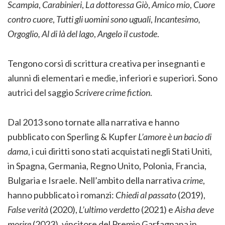
Scampia
,
Carabinieri
,
La dottoressa Giò
,
Amico mio
,
Cuore
contro cuore
,
Tutti gli uomini sono uguali
,
Incantesimo,
Orgoglio,
Al di là del lago
,
Angelo il custode
.
Tengono corsi di scrittura creativa per insegnanti e
alunni di elementari e medie, inferiori e superiori. Sono
autrici del saggio
Scrivere crime fiction
.
Dal 2013 sono tornate alla narrativa e hanno
pubblicato con Sperling & Kupfer
L’amore è un bacio di
dama
, i cui diritti sono stati acquistati negli Stati Uniti,
in Spagna, Germania, Regno Unito, Polonia, Francia,
Bulgaria e Israele. Nell’ambito della narrativa
crime
,
hanno pubblicato i romanzi:
Chiedi al passato
(2019),
False verità
(2020),
L’ultimo verdetto
(2021) e
Aisha deve
morire
(2023), vincitore del Premio Garfagnana in