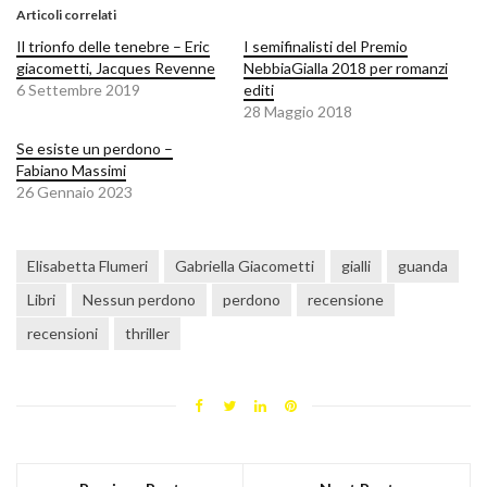
Articoli correlati
Il trionfo delle tenebre – Eric
I semifinalisti del Premio
giacometti, Jacques Revenne
NebbiaGialla 2018 per romanzi
6 Settembre 2019
editi
28 Maggio 2018
Se esiste un perdono –
Fabiano Massimi
26 Gennaio 2023
Elisabetta Flumeri
Gabriella Giacometti
gialli
guanda
Libri
Nessun perdono
perdono
recensione
recensioni
thriller