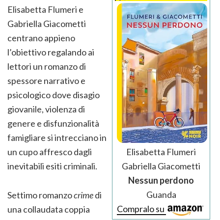
Elisabetta Flumeri e
Gabriella Giacometti
centrano appieno
l’obiettivo regalando ai
lettori un romanzo di
spessore narrativo e
psicologico dove disagio
giovanile, violenza di
genere e disfunzionalità
famigliare si intrecciano in
un cupo affresco dagli
Elisabetta Flumeri
inevitabili esiti criminali.
Gabriella Giacometti
Nessun perdono
Guanda
Settimo romanzo
crime
di
Compralo su
una collaudata coppia