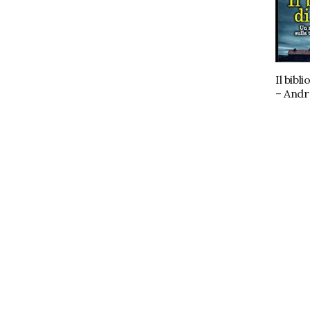
Il bibl
– Andr