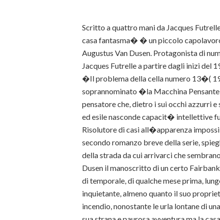
Scritto a quattro mani da Jacques Futrell
casa fantasma� � un piccolo capolavoro 
Augustus Van Dusen. Protagonista di nume
Jacques Futrelle a partire dagli inizi del 19
�Il problema della cella numero 13�( 19
soprannominato �la Macchina Pensante
pensatore che, dietro i sui occhi azzurri e s
ed esile nasconde capacit� intellettive f
Risolutore di casi all�apparenza impossib
secondo romanzo breve della serie, spie
della strada da cui arrivarci che sembrano
Dusen il manoscritto di un certo Fairbank
di temporale, di qualche mese prima, lungo
inquietante, almeno quanto il suo proprie
incendio, nonostante le urla lontane di una
sua strana e paurosa avventura ma la casa