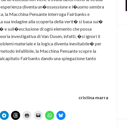
l�esperienza diventa un�ossessione e l�uomo sembra
gica, la Macchina Pensante interroga Fairbanks e
La sua indagine alla scoperta della verit� si basa sui�
ma� e sull�esclusione di ogni elemento che possa
oria investigativa di Van Dusen, infatti, �si ignori il
oblemi materiale e la logica diventa inevitabile� per
metodo infallibile, la Macchina Pensante scopre la
malcapitato Fairbanks dando una spiegazione tanto
cristina marra