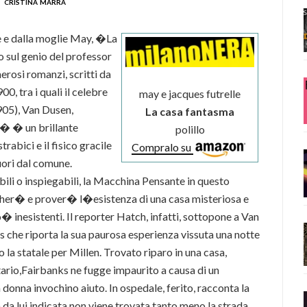
cristina marra
e e dalla moglie May, �La
sul genio del professor
rosi romanzi, scritti da
00, tra i quali il celebre
may e jacques futrelle
05), Van Dusen,
La casa fantasma
� � un brillante
polillo
trabici e il fisico gracile
Compralo su
uori dal comune.
ili o inspiegabili, la Macchina Pensante in questo
gher� e prover� l�esistenza di una casa misteriosa e
� inesistenti. Il reporter Hatch, infatti, sottopone a Van
s che riporta la sua paurosa esperienza vissuta una notte
 la statale per Millen. Trovato riparo in una casa,
tario,Fairbanks ne fugge impaurito a causa di un
 donna invochino aiuto. In ospedale, ferito, racconta la
 da lui indicata non viene trovata tanto meno la strada