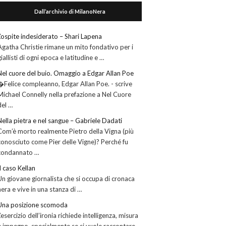
Dall’archivio di MilanoNera
L’ospite indesiderato – Shari Lapena
Agatha Christie rimane un mito fondativo per i
giallisti di ogni epoca e latitudine e …
Nel cuore del buio. Omaggio a Edgar Allan Poe
�Felice compleanno, Edgar Allan Poe. - scrive
Michael Connelly nella prefazione a Nel Cuore
del …
Nella pietra e nel sangue – Gabriele Dadati
Com’è morto realmente Pietro della Vigna (più
conosciuto come Pier delle Vigne)? Perché fu
condannato …
Il caso Kellan
Un giovane giornalista che si occupa di cronaca
nera e vive in una stanza di …
Una posizione scomoda
L’esercizio dell’ironia richiede intelligenza, misura