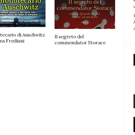
iotecario di Auschwitz
Il segreto del
ea Frediani
commendator Storace