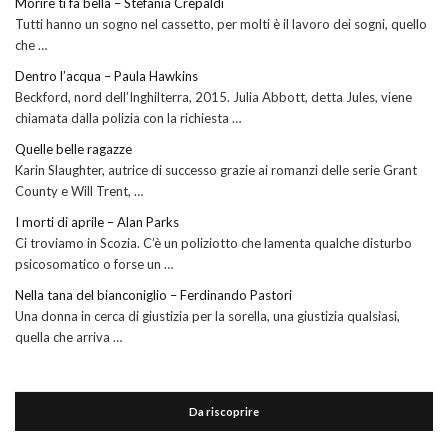
Morire ti fa bella – Stefania Crepaldi
Tutti hanno un sogno nel cassetto, per molti è il lavoro dei sogni, quello
che …
Dentro l’acqua – Paula Hawkins
Beckford, nord dell’Inghilterra, 2015. Julia Abbott, detta Jules, viene
chiamata dalla polizia con la richiesta …
Quelle belle ragazze
Karin Slaughter, autrice di successo grazie ai romanzi delle serie Grant
County e Will Trent, …
I morti di aprile – Alan Parks
Ci troviamo in Scozia. C’è un poliziotto che lamenta qualche disturbo
psicosomatico o forse un …
Nella tana del bianconiglio – Ferdinando Pastori
Una donna in cerca di giustizia per la sorella, una giustizia qualsiasi,
quella che arriva …
Da riscoprire