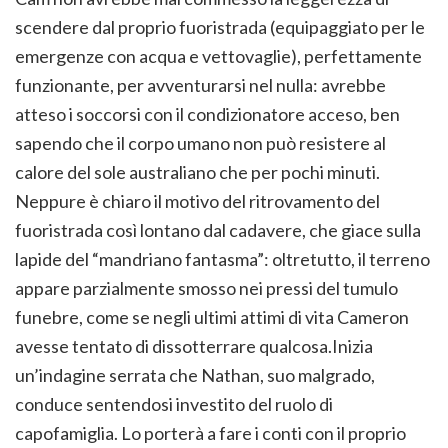
scendere dal proprio fuoristrada (equipaggiato per le
emergenze con acqua e vettovaglie), perfettamente
funzionante, per avventurarsi nel nulla: avrebbe
atteso i soccorsi con il condizionatore acceso, ben
sapendo che il corpo umano non può resistere al
calore del sole australiano che per pochi minuti.
Neppure è chiaro il motivo del ritrovamento del
fuoristrada così lontano dal cadavere, che giace sulla
lapide del “mandriano fantasma”: oltretutto, il terreno
appare parzialmente smosso nei pressi del tumulo
funebre, come se negli ultimi attimi di vita Cameron
avesse tentato di dissotterrare qualcosa.Inizia
un’indagine serrata che Nathan, suo malgrado,
conduce sentendosi investito del ruolo di
capofamiglia. Lo porterà a fare i conti con il proprio