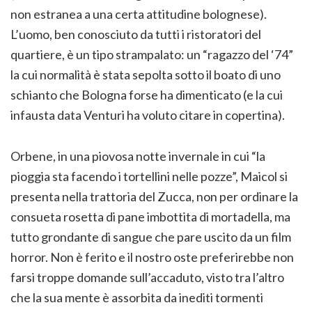
non estranea a una certa attitudine bolognese).
L’uomo, ben conosciuto da tutti i ristoratori del
quartiere, è un tipo strampalato: un “ragazzo del ‘74”
la cui normalità è stata sepolta sotto il boato di uno
schianto che Bologna forse ha dimenticato (e la cui
infausta data Venturi ha voluto citare in copertina).
Orbene, in una piovosa notte invernale in cui “la
pioggia sta facendo i tortellini nelle pozze”, Maicol si
presenta nella trattoria del Zucca, non per ordinare la
consueta rosetta di pane imbottita di mortadella, ma
tutto grondante di sangue che pare uscito da un film
horror. Non è ferito e il nostro oste preferirebbe non
farsi troppe domande sull’accaduto, visto tra l’altro
che la sua mente è assorbita da inediti tormenti