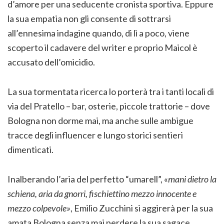
d’amore per una seducente cronista sportiva. Eppure
la sua empatia non gli consente di sottrarsi
all’ennesima indagine quando, di lì a poco, viene
scoperto il cadavere del writer e proprio Maicol è
accusato dell’omicidio.
La sua tormentata ricerca lo porterà tra i tanti locali di
via del Pratello – bar, osterie, piccole trattorie – dove
Bologna non dorme mai, ma anche sulle ambigue
tracce degli influencer e lungo storici sentieri
dimenticati.
Inalberando l’aria del perfetto “umarell”, «
mani dietro la
schiena, aria da gnorri, fischiettino mezzo innocente e
mezzo colpevole»
, Emilio Zucchini si aggirerà per la sua
amata Bologna senza mai perdere la sua sagace