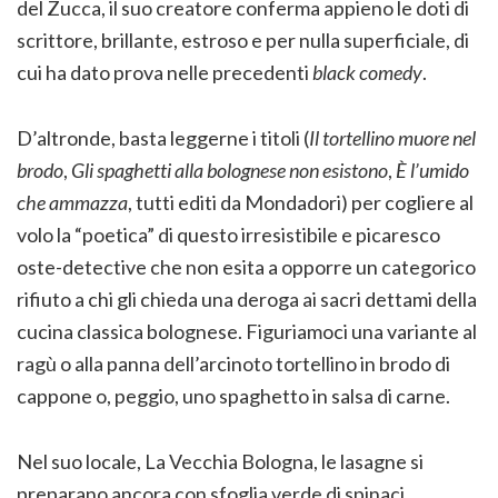
del Zucca, il suo creatore conferma appieno le doti di
scrittore, brillante, estroso e per nulla superficiale, di
cui ha dato prova nelle precedenti
black comedy
.
D’altronde, basta leggerne i titoli (
Il tortellino muore nel
brodo
,
Gli spaghetti alla bolognese non esistono
,
È l’umido
che ammazza
, tutti editi da Mondadori) per cogliere al
volo la “poetica” di questo irresistibile e picaresco
oste-detective che non esita a opporre un categorico
rifiuto a chi gli chieda una deroga ai sacri dettami della
cucina classica bolognese. Figuriamoci una variante al
ragù o alla panna dell’arcinoto tortellino in brodo di
cappone o, peggio, uno spaghetto in salsa di carne.
Nel suo locale, La Vecchia Bologna, le lasagne si
preparano ancora con sfoglia verde di spinaci,