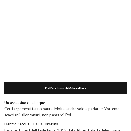
Dall’archivio di MilanoNera
Un assassino qualunque
Certi argomenti fanno paura. Molta; anche solo a parlarne. Vorremo
scacciarli, allontanarli, non pensarci. Poi …
Dentro l’acqua – Paula Hawkins
Beckford, nord dell’Inghilterra, 2015. Julia Abbott, detta Jules, viene