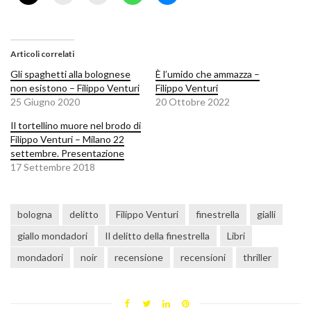
Articoli correlati
Gli spaghetti alla bolognese
È l’umido che ammazza –
non esistono – Filippo Venturi
Filippo Venturi
25 Giugno 2020
20 Ottobre 2022
Il tortellino muore nel brodo di
Filippo Venturi – Milano 22
settembre. Presentazione
17 Settembre 2018
bologna
delitto
Filippo Venturi
finestrella
gialli
giallo mondadori
Il delitto della finestrella
Libri
mondadori
noir
recensione
recensioni
thriller