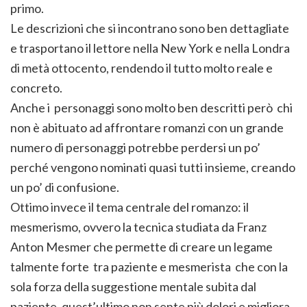
primo.
Le descrizioni che si incontrano sono ben dettagliate
e trasportano il lettore nella New York e nella Londra
di metà ottocento, rendendo il tutto molto reale e
concreto.
Anche i personaggi sono molto ben descritti però chi
non è abituato ad affrontare romanzi con un grande
numero di personaggi potrebbe perdersi un po’
perché vengono nominati quasi tutti insieme, creando
un po’ di confusione.
Ottimo invece il tema centrale del romanzo: il
mesmerismo, ovvero la tecnica studiata da Franz
Anton Mesmer che permette di creare un legame
talmente forte tra paziente e mesmerista che con la
sola forza della suggestione mentale subita dal
paziente, quest’ultimo non sente più dolori e migliora