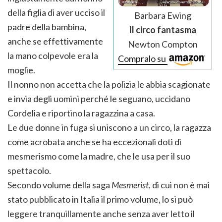
della figlia di aver ucciso il
Barbara Ewing
padre della bambina,
Il circo fantasma
anche se effettivamente
Newton Compton
la mano colpevole era la
Compralo su
moglie.
Il nonno non accetta che la polizia le abbia scagionate
e invia degli uomini perché le seguano, uccidano
Cordelia e riportino la ragazzina a casa.
Le due donne in fuga si uniscono a un circo, la ragazza
come acrobata anche se ha eccezionali doti di
mesmerismo come la madre, che le usa per il suo
spettacolo.
Secondo volume della saga
Mesmerist
, di cui non è mai
stato pubblicato in Italia il primo volume, lo si può
leggere tranquillamente anche senza aver letto il