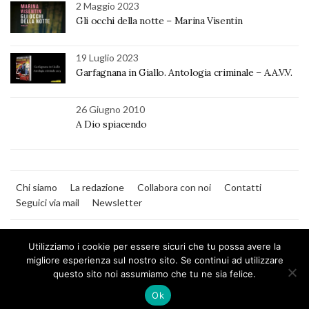
2 Maggio 2023
Gli occhi della notte – Marina Visentin
19 Luglio 2023
Garfagnana in Giallo. Antologia criminale – A.A.V.V.
26 Giugno 2010
A Dio spiacendo
Chi siamo
La redazione
Collabora con noi
Contatti
Seguici via mail
Newsletter
Utilizziamo i cookie per essere sicuri che tu possa avere la
migliore esperienza sul nostro sito. Se continui ad utilizzare
questo sito noi assumiamo che tu ne sia felice.
MilanoNera
Ok