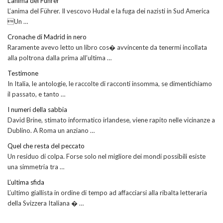
L’anima del Führer
L’anima del Führer. Il vescovo Hudal e la fuga dei nazisti in Sud America
Un …
Cronache di Madrid in nero
Raramente avevo letto un libro cos� avvincente da tenermi incollata
alla poltrona dalla prima all’ultima …
Testimone
In Italia, le antologie, le raccolte di racconti insomma, se dimentichiamo
il passato, e tanto …
I numeri della sabbia
David Brine, stimato informatico irlandese, viene rapito nelle vicinanze a
Dublino. A Roma un anziano …
Quel che resta del peccato
Un residuo di colpa. Forse solo nel migliore dei mondi possibili esiste
una simmetria tra …
L’ultima sfida
L’ultimo giallista in ordine di tempo ad affacciarsi alla ribalta letteraria
della Svizzera Italiana � …