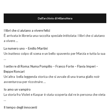
Dall’archivio di MilanoNera
I libri che ci aiutano a vivere felici
Ḕ arrivata in libreria una raccolta speciale intitolata: I libri che ci aiutano
a vivere …
La numero uno – Emilio Martini
Un inatteso colpo di scena e un bello spavento per Marzia e tutta la sua
…
I sette re di Roma: Numa Pompilio – Franco Forte – Flavia Imperi –
Beppe Roncari
Un’altra bella leggenda storica che si avvale di una trama giallo noir
avventurosa per ricostruire …
Io amo un vampiro
La storia fra Violet e Kaspar è stata scoperta dal re in persona che vieta
…
Il tempo degli innocenti