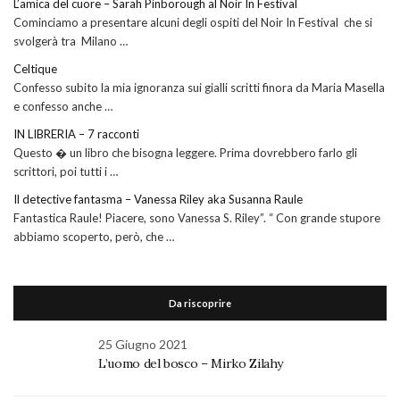
L’amica del cuore – Sarah Pinborough al Noir In Festival
Cominciamo a presentare alcuni degli ospiti del Noir In Festival che si
svolgerà tra Milano …
Celtique
Confesso subito la mia ignoranza sui gialli scritti finora da Maria Masella
e confesso anche …
IN LIBRERIA – 7 racconti
Questo � un libro che bisogna leggere. Prima dovrebbero farlo gli
scrittori, poi tutti i …
Il detective fantasma – Vanessa Riley aka Susanna Raule
Fantastica Raule! Piacere, sono Vanessa S. Riley”. “ Con grande stupore
abbiamo scoperto, però, che …
Da riscoprire
25 Giugno 2021
L’uomo del bosco – Mirko Zilahy