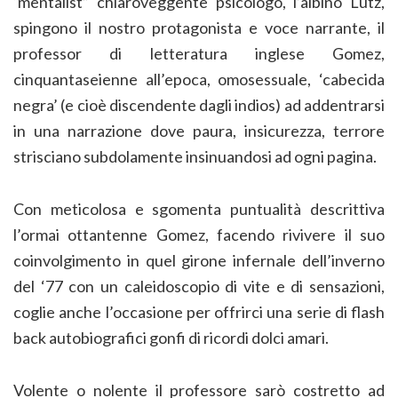
‘mentalist” chiaroveggente psicologo, l’albino Lutz,
spingono il nostro protagonista e voce narrante, il
professor di letteratura inglese Gomez,
cinquantaseienne all’epoca, omosessuale, ‘cabecida
negra’ (e cioè discendente dagli indios) ad addentrarsi
in una narrazione dove paura, insicurezza, terrore
strisciano subdolamente insinuandosi ad ogni pagina.
Con meticolosa e sgomenta puntualità descrittiva
l’ormai ottantenne Gomez, facendo rivivere il suo
coinvolgimento in quel girone infernale dell’inverno
del ‘77 con un caleidoscopio di vite e di sensazioni,
coglie anche l’occasione per offrirci una serie di flash
back autobiografici gonfi di ricordi dolci amari.
Volente o nolente il professore sarò costretto ad