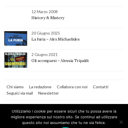
12 Marzo 2008
History & Mistery
20 Giugno 2025
La furia – Alex Michaelides
2 Giugno 2021
Gli scomparsi – Alessia Tripaldi
Chi siamo
La redazione
Collabora con noi
Contatti
Seguici via mail
Newsletter
Utilizziamo i cookie per essere sicuri che tu possa avere la
migliore esperienza sul nostro sito. Se continui ad utilizzare
questo sito noi assumiamo che tu ne sia felice.