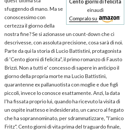
quest’ultima sta
Cento giorni di felicità
sfuggendo di mano. Ma se
einaudi
conoscessimo con
Compralo su
certezza il giorno della
nostra fine? Se si azionasse un count-down che ci
descrivesse, con assoluta precisione, cosa sarà di noi.
Parte da qui la storia di Lucio Battistini, protagonista
di ‘Cento giorni di felicita”, il primo romanzo di Fausto
Brizzi. Non a tutti e’ concesso di sapere in anticipo il
giorno della propria morte ma Lucio Battistini,
quarantenne ex pallanuotista con moglie e due figli
piccoli, invece lo conosce esattamente. Anzi, la data
l’ha fissata proprio lui, quando ha ricevuto la visita di
un ospite inatteso e indesiderato, un cancro al fegato
che ha soprannominato, per sdrammatizzare, ”l’amico
Fritz”. Cento giorni di vita prima del traguardo finale,