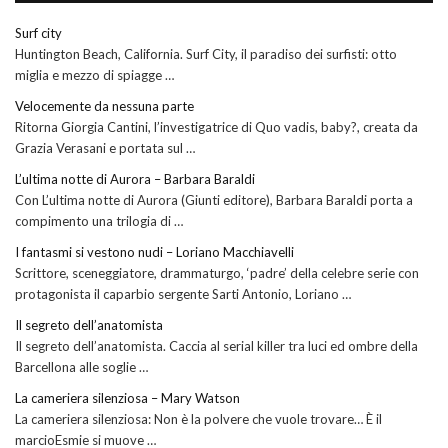
Surf city
Huntington Beach, California. Surf City, il paradiso dei surfisti: otto
miglia e mezzo di spiagge …
Velocemente da nessuna parte
Ritorna Giorgia Cantini, l’investigatrice di Quo vadis, baby?, creata da
Grazia Verasani e portata sul …
L’ultima notte di Aurora – Barbara Baraldi
Con L’ultima notte di Aurora (Giunti editore), Barbara Baraldi porta a
compimento una trilogia di …
I fantasmi si vestono nudi – Loriano Macchiavelli
Scrittore, sceneggiatore, drammaturgo, ‘padre’ della celebre serie con
protagonista il caparbio sergente Sarti Antonio, Loriano …
Il segreto dell’anatomista
Il segreto dell’anatomista. Caccia al serial killer tra luci ed ombre della
Barcellona alle soglie …
La cameriera silenziosa – Mary Watson
La cameriera silenziosa: Non è la polvere che vuole trovare… È il
marcioEsmie si muove …