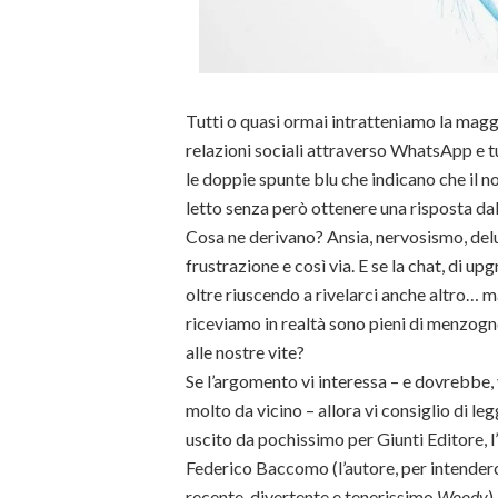
Tutti o quasi ormai intratteniamo la magg
relazioni sociali attraverso WhatsApp e t
le doppie spunte blu che indicano che il 
letto senza però ottenere una risposta dal
Cosa ne derivano? Ansia, nervosismo, delu
frustrazione e così via. E se la chat, di u
oltre riuscendo a rivelarci anche altro… 
riceviamo in realtà sono pieni di menzo
alle nostre vite?
Se l’argomento vi interessa – e dovrebbe, v
molto da vicino – allora vi consiglio di le
uscito da pochissimo per Giunti Editore, 
Federico Baccomo (l’autore, per intenderc
recente, divertente e tenerissimo
Woody
).