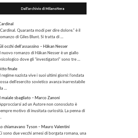
Dall’archivio di MilanoNera
Cardinal
“Cardinal. Quaranta modi per dire dolore.” è il
romanzo di Giles Blunt. Si tratta di …
Gli occhi dell’assassino – Håkan Nesser
Il nuovo romanzo di Håkan Nesser è un giallo
psicologico dove gli “investigatori” sono tre …
Atto finale
Il regime nazista vive i suoi ultimi giorni: l’ondata
rossa dell’esercito sovietico avanza inarrestabile
da …
Il maiale sbagliato – Marco Zanoni
Approcciarsi ad un Autore non conosciuto è
sempre motivo di inusitata curiosità. La penna di
…
Lo chiamavano Tyson – Mauro Valentini
Ci sono due vecchi arnesi di borgata romana, una