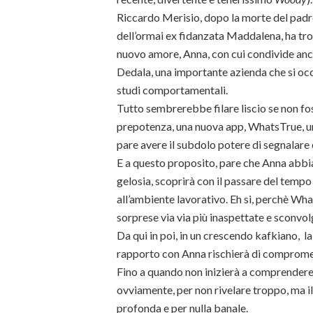
Riccardo Merisio, dopo la morte del padre
dell’ormai ex fidanzata Maddalena, ha tro
nuovo amore, Anna, con cui condivide anche
Dedala, una importante azienda che si oc
studi comportamentali.
Tutto sembrerebbe filare liscio se non fos
prepotenza, una nuova app, WhatsTrue, un
pare avere il subdolo potere di segnalare
E a questo proposito, pare che Anna abbi
gelosia, scoprirà con il passare del tempo 
all’ambiente lavorativo. Eh si, perchè Wha
sorprese via via più inaspettate e sconvol
Da qui in poi, in un crescendo kafkiano, la
rapporto con Anna rischierà di compromett
Fino a quando non inizierà a comprendere
ovviamente, per non rivelare troppo, ma il
profonda e per nulla banale.