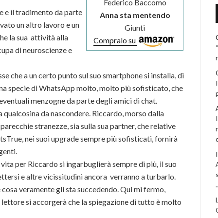
Federico Baccomo
 e il tradimento da parte
Anna sta mentendo
vato un altro lavoro e un
Giunti
 la sua attività alla
Compralo su
cupa di neuroscienze e
se che a un certo punto sul suo smartphone si installa, di
a specie di WhatsApp molto, molto più sofisticato, che
 eventuali menzogne da parte degli amici di chat.
a qualcosina da nascondere. Riccardo, morso dalla
parecchie stranezze, sia sulla sua partner, che relative
tsTrue, nei suoi upgrade sempre più sofisticati, fornirà
genti.
 vita per Riccardo si ingarbuglierà sempre di più, il suo
ersi e altre vicissitudini ancora verranno a turbarlo.
 cosa veramente gli sta succedendo. Qui mi fermo,
 lettore si accorgerà che la spiegazione di tutto è molto