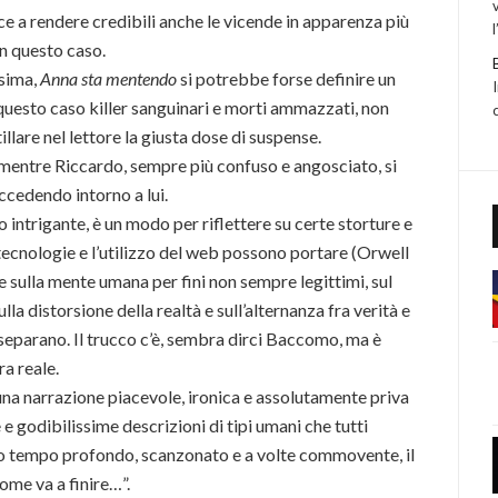
 a rendere credibili anche le vicende in apparenza più
in questo caso.
ssima,
Anna sta mentendo
si potrebbe forse definire un
 questo caso killer sanguinari e morti ammazzati, non
llare nel lettore la giusta dose di suspense.
a, mentre Riccardo, sempre più confuso e angosciato, si
uccedendo intorno a lui.
to intrigante, è un modo per riflettere su certe storture e
e tecnologie e l’utilizzo del web possono portare (Orwell
re sulla mente umana per fini non sempre legittimi, sul
a distorsione della realtà e sull’alternanza fra verità e
 separano. Il trucco c’è, sembra dirci Baccomo, ma è
a reale.
una narrazione piacevole, ironica e assolutamente priva
e godibilissime descrizioni di tipi umani che tutti
so tempo profondo, scanzonato e a volte commovente, il
come va a finire…”.