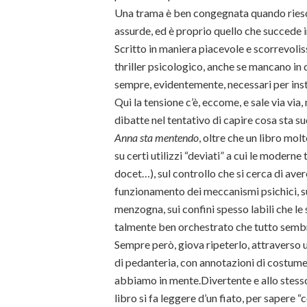
Una trama è ben congegnata quando riesce
assurde, ed è proprio quello che succede 
Scritto in maniera piacevole e scorrevoli
thriller psicologico, anche se mancano in
sempre, evidentemente, necessari per insti
Qui la tensione c’è, eccome, e sale via vi
dibatte nel tentativo di capire cosa sta s
Anna sta mentendo
, oltre che un libro mol
su certi utilizzi “deviati” a cui le modern
docet…), sul controllo che si cerca di ave
funzionamento dei meccanismi psichici, sull
menzogna, sui confini spesso labili che le
talmente ben orchestrato che tutto sembr
Sempre però, giova ripeterlo, attraverso 
di pedanteria, con annotazioni di costume 
abbiamo in mente.Divertente e allo stes
libro si fa leggere d’un fiato, per sapere “