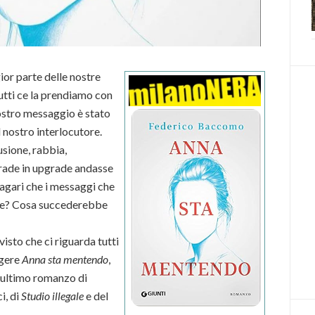
ior parte delle nostre
utti ce la prendiamo con
nostro messaggio è stato
 nostro interlocutore.
sione, rabbia,
pgrade in upgrade andasse
magari che i messaggi che
gne? Cosa succederebbe
isto che ci riguarda tutti
ggere
Anna sta mentendo
,
l’ultimo romanzo di
i, di
Studio illegale
e del