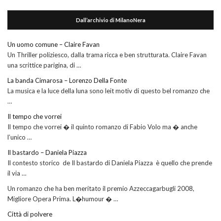
Dall’archivio di MilanoNera
Un uomo comune – Claire Favan
Un Thriller poliziesco, dalla trama ricca e ben strutturata. Claire Favan
una scrittice parigina, di …
La banda Cimarosa – Lorenzo Della Fonte
La musica e la luce della luna sono leit motiv di questo bel romanzo che
…
Il tempo che vorrei
Il tempo che vorrei � il quinto romanzo di Fabio Volo ma � anche
l’unico …
Il bastardo – Daniela Piazza
Il contesto storico de Il bastardo di Daniela Piazza è quello che prende
il via …
Un romanzo che ha ben meritato il premio Azzeccagarbugli 2008,
Migliore Opera Prima. L�humour � …
Città di polvere