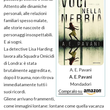
Attento alle dinamiche
personali, alle relazioni
familiari spesso malate,
alle storie nascoste di
personaggi insospettabili.
E ai sogni.
La detective Lisa Harding
lavora alla Squadra Omicidi
di Londra: è stata
A. E. Pavani
brutalmente aggredita e,
A. E. Pavani
dopo il trauma, non ritrova
Mondadori
immediatamente tutti i
Compralo su
suoi ricordi.
Gliene arrivano frammenti,
come immagini lontane: lontane come quella vacanza