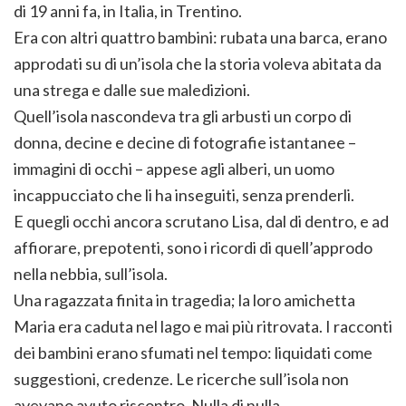
di 19 anni fa, in Italia, in Trentino.
Era con altri quattro bambini: rubata una barca, erano
approdati su di un’isola che la storia voleva abitata da
una strega e dalle sue maledizioni.
Quell’isola nascondeva tra gli arbusti un corpo di
donna, decine e decine di fotografie istantanee –
immagini di occhi – appese agli alberi, un uomo
incappucciato che li ha inseguiti, senza prenderli.
E quegli occhi ancora scrutano Lisa, dal di dentro, e ad
affiorare, prepotenti, sono i ricordi di quell’approdo
nella nebbia, sull’isola.
Una ragazzata finita in tragedia; la loro amichetta
Maria era caduta nel lago e mai più ritrovata. I racconti
dei bambini erano sfumati nel tempo: liquidati come
suggestioni, credenze. Le ricerche sull’isola non
avevano avuto riscontro. Nulla di nulla.