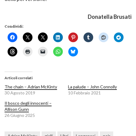
Donatella Brusati
Condividi:
Articoli correlati
The chain – Adrian McKinty
La palude – John Connolly
30 Agosto 2019
10 Febbraio 2021
Il bosco degli innocenti –
Allison Gunn
26 Giugno 2025
Adrian McKinty
gialli
Libri
Longanesi
noir