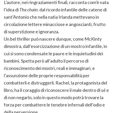
L’autore, nei ringraziamenti finali, racconta com’è nata
l’idea di
The chain
: dal ricordo infantile delle catene di
sant’Antonio che nella natia Irlanda mettevano in
circolazione lettere minacciose e angoscianti, frutto
di superstizione e ignoranza.
Un bel thriller può nascere dunque, come McKinty
dimostra, dall’esorcizzazione di un mostro infantile, in
cui si sono condensate le paure e le inquietudini dei
bambini. Spetta però all’adulto il percorso di
riconoscimento dei mostri, reali e immaginari, e
l’assunzione delle proprie responsabilità per
combatterli e distruggerli. Rachel, la protagonista del
libro, ha il coraggio di riconoscere il male dentro di sé e
di non negarlo, solo in questo modo potrà trovare la
forza per combattere le tenebre infernali dell’odio e
della perversione.