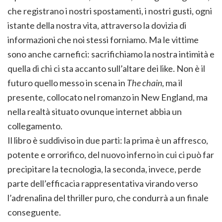
che registrano i nostri spostamenti, i nostri gusti, ogni
istante della nostra vita, attraverso la dovizia di
informazioni che noi stessi forniamo. Ma le vittime
sono anche carnefici: sacrifichiamo la nostra intimità e
quella di chi ci sta accanto sull’altare dei like. Non è il
futuro quello messo in scena in
The chain
, ma il
presente, collocato nel romanzo in New England, ma
nella realtà situato ovunque internet abbia un
collegamento.
Il libro è suddiviso in due parti: la prima è un affresco,
potente e orrorifico, del nuovo inferno in cui ci può far
precipitare la tecnologia, la seconda, invece, perde
parte dell’efficacia rappresentativa virando verso
l’adrenalina del thriller puro, che condurrà a un finale
conseguente.