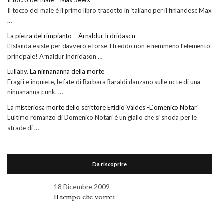
Il tocco del male – Max Seeck
Il tocco del male è il primo libro tradotto in italiano per il finlandese Max
…
La pietra del rimpianto – Arnaldur Indridason
L’Islanda esiste per davvero e forse il freddo non è nemmeno l’elemento
principale! Arnaldur Indridason …
Lullaby. La ninnananna della morte
Fragili e inquiete, le fate di Barbara Baraldi danzano sulle note di una
ninnananna punk. …
La misteriosa morte dello scrittore Egidio Valdes -Domenico Notari
L’ultimo romanzo di Domenico Notari è un giallo che si snoda per le
strade di …
Da riscoprire
18 Dicembre 2009
Il tempo che vorrei