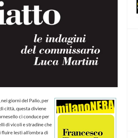
nei giorni del Palio, per
di città, questa diviene
ornesello ci conduce per
li di vicoli e stradine che
luire lesti all’ombra di