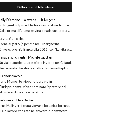
Dall’archivio di MilanoNera
Sally Diamond . La strana – Liz Nugent
Liz Nugent colpisce il lettore senza alcun timore.
Dalla prima all’ultima pagina, regala una storia …
La vita è un cicles
Torna al giallo (e perché no?) Margherita
Oggero, premio Bancarella 2016, con ‘La vita è …
Sangue sul chianti – Michele Giuttari
Un giallo ambientato in pieno inverno nel Chianti.
Una vicenda che sfocia in altrettante molteplici …
Il signor diavolo
Furio Momentè, giovane laureato in
Giurisprudenza, viene nominato ispettore del
Ministero di Grazia e Giustizia. …
Linfa nera – Elisa Bertini
Lena Malinverni è una giovane botanica forense.
Il suo lavoro consiste nel trovare e identificare …