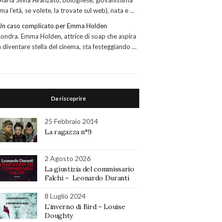
Maria Silvia Avanzato, bolognese, giovanissima
(ma l’età, se volete, la trovate sul web), nata e …
Un caso complicato per Emma Holden
Londra. Emma Holden, attrice di soap che aspira
a diventare stella del cinema, sta festeggiando …
Da riscoprire
25 Febbraio 2014
La ragazza n°9
2 Agosto 2026
La giustizia del commissario
Falchi – Leonardo Duranti
8 Luglio 2024
L’inverno di Bird – Louise
Doughty