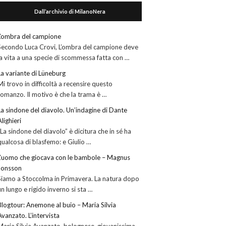
Dall’archivio di MilanoNera
L’ombra del campione
Secondo Luca Crovi, L’ombra del campione deve
la vita a una specie di scommessa fatta con …
La variante di Lüneburg
Mi trovo in difficoltà a recensire questo
romanzo. Il motivo è che la trama è …
La sindone del diavolo. Un’indagine di Dante
Alighieri
“La sindone del diavolo” è dicitura che in sé ha
qualcosa di blasfemo: e Giulio …
L’uomo che giocava con le bambole – Magnus
Jonsson
Siamo a Stoccolma in Primavera. La natura dopo
un lungo e rigido inverno si sta …
Blogtour: Anemone al buio – Maria Silvia
Avanzato. L’intervista