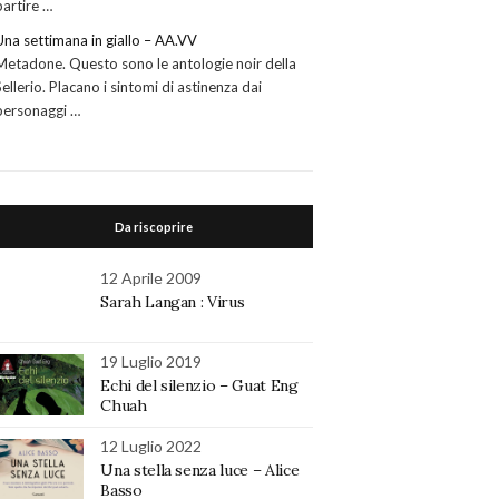
partire …
Una settimana in giallo – AA.VV
Metadone. Questo sono le antologie noir della
Sellerio. Placano i sintomi di astinenza dai
personaggi …
Da riscoprire
12 Aprile 2009
Sarah Langan : Virus
19 Luglio 2019
Echi del silenzio – Guat Eng
Chuah
12 Luglio 2022
Una stella senza luce – Alice
Basso