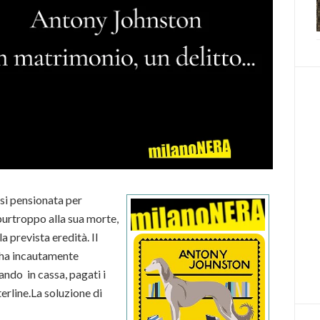
si pensionata per
purtroppo alla sua morte,
a prevista eredità. Il
e ha incautamente
ando in cassa, pagati i
erline.La soluzione di