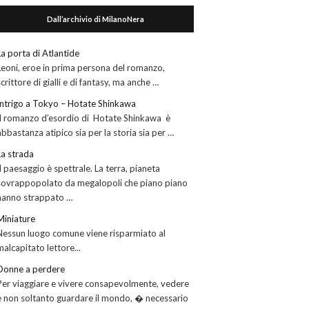
Dall’archivio di MilanoNera
La porta di Atlantide
Leoni, eroe in prima persona del romanzo,
scrittore di gialli e di fantasy, ma anche …
Intrigo a Tokyo – Hotate Shinkawa
Il romanzo d’esordio di Hotate Shinkawa è
abbastanza atipico sia per la storia sia per …
La strada
Il paesaggio è spettrale. La terra, pianeta
sovrappopolato da megalopoli che piano piano
hanno strappato …
Miniature
Nessun luogo comune viene risparmiato al
malcapitato lettore...
Donne a perdere
Per viaggiare e vivere consapevolmente, vedere
e non soltanto guardare il mondo, � necessario