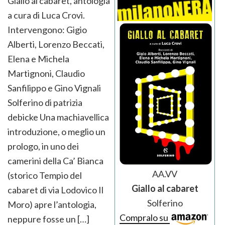
Giallo al cabaret, antologia
a cura di Luca Crovi.
Intervengono: Gigio
Alberti, Lorenzo Beccati,
Elena e Michela
Martignoni, Claudio
Sanfilippo e Gino Vignali
Solferino di patrizia
debicke Una machiavellica
introduzione, o meglio un
prologo, in uno dei
camerini della Ca’ Bianca
AA.VV
(storico Tempio del
Giallo al cabaret
cabaret di via Lodovico Il
Solferino
Moro) apre l’antologia,
Compralo su
neppure fosse un […]