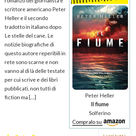
romanzo del giornalista e
scrittore americano Peter
Heller e il secondo
tradotto in italiano dopo
Le stelle del cane. Le
notizie biografiche di
questo autore reperibili in
rete sono scarne e non
vanno al di là delle testate
per cui scrive e dei libri
pubblicati, non tutti di
Peter Heller
fiction ma […]
Il fiume
Solferino
Compralo su
Leggi tutto