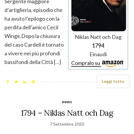
Sergente maggiore
d’artiglieria, episodio che
ha avuto l’epilogo con la
perdita dell’amico Cecil
Winge.Dopo la chiusura
Niklas Natt och Dag
del caso Cardell è tornato
1794
a vivere nei più profondi
Einaudi
bassifondi della Città […]
Compralo su
Leggi tutto
news
1794 – Niklas Natt och Dag
7 Settembre 2020