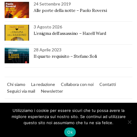
24 Settembre 2019
Alle porte della notte – Paolo Roversi
3 Agosto 2026
L’enigma dell’assassino – Hazell Ward
28 Aprile 2023
Il quarto requisito – Stefano Soli
Chi siamo
La redazione
Collabora con noi
Contatti
Seguici via mail
Newsletter
Utilizziamo i cookie per essere sicuri che tu possa avere la
migliore esperienza sul nostro sito. Se continui ad utilizzare
questo sito noi assumiamo che tu ne sia felice.
MilanoNera
Ok