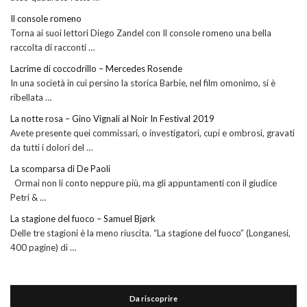
Il console romeno
Torna ai suoi lettori Diego Zandel con Il console romeno una bella
raccolta di racconti …
Lacrime di coccodrillo – Mercedes Rosende
In una società in cui persino la storica Barbie, nel film omonimo, si è
ribellata …
La notte rosa – Gino Vignali al Noir In Festival 2019
Avete presente quei commissari, o investigatori, cupi e ombrosi, gravati
da tutti i dolori del …
La scomparsa di De Paoli
Ormai non li conto neppure più, ma gli appuntamenti con il giudice
Petri & …
La stagione del fuoco – Samuel Bjørk
Delle tre stagioni è la meno riuscita. “La stagione del fuoco” (Longanesi,
400 pagine) di …
Da riscoprire