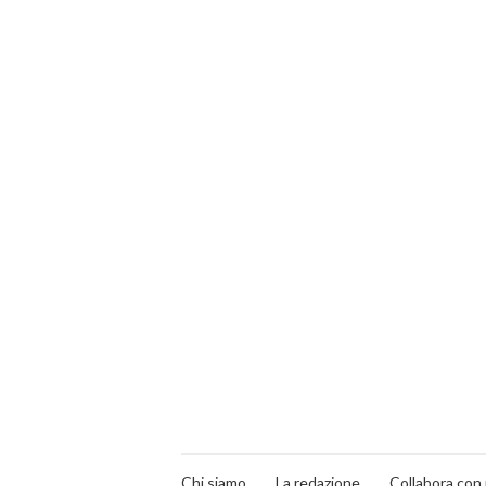
Chi siamo
La redazione
Collabora con 