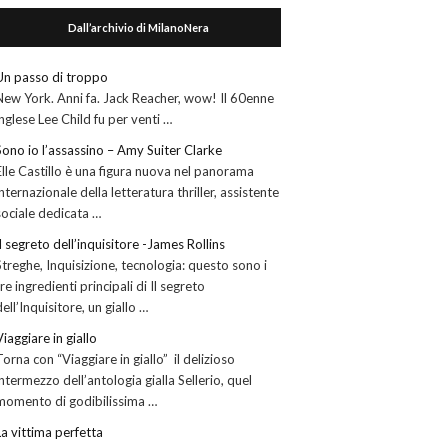
Dall’archivio di MilanoNera
Un passo di troppo
New York. Anni fa. Jack Reacher, wow! Il 60enne
inglese Lee Child fu per venti …
Sono io l’assassino – Amy Suiter Clarke
Elle Castillo è una figura nuova nel panorama
internazionale della letteratura thriller, assistente
sociale dedicata …
Il segreto dell’inquisitore -James Rollins
Streghe, Inquisizione, tecnologia: questo sono i
tre ingredienti principali di Il segreto
dell’Inquisitore, un giallo …
Viaggiare in giallo
Torna con “Viaggiare in giallo” il delizioso
intermezzo dell’antologia gialla Sellerio, quel
momento di godibilissima …
La vittima perfetta