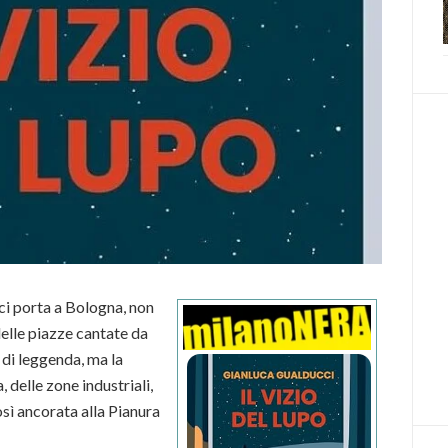
 ci porta a Bologna, non
 delle piazze cantate da
 di leggenda, ma la
 delle zone industriali,
osì ancorata alla Pianura