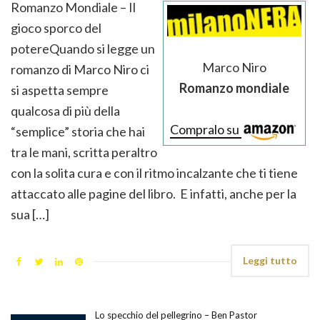
Romanzo Mondiale – Il
gioco sporco del
potereQuando si legge un
Marco Niro
romanzo di Marco Niro ci
Romanzo mondiale
si aspetta sempre
qualcosa di più della
Compralo su
“semplice” storia che hai
tra le mani, scritta peraltro
con la solita cura e con il ritmo incalzante che ti tiene
attaccato alle pagine del libro. E infatti, anche per la
sua […]
Leggi tutto
Lo specchio del pellegrino – Ben Pastor