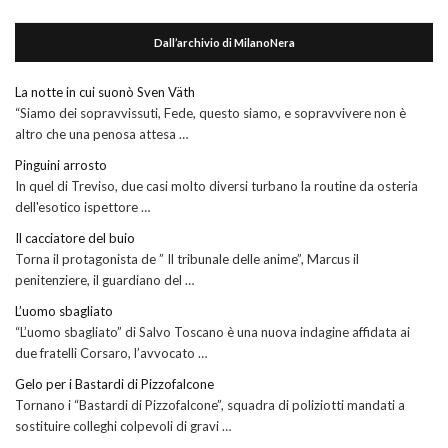
Dall’archivio di MilanoNera
La notte in cui suonò Sven Väth
“Siamo dei sopravvissuti, Fede, questo siamo, e sopravvivere non è
altro che una penosa attesa …
Pinguini arrosto
In quel di Treviso, due casi molto diversi turbano la routine da osteria
dell'esotico ispettore …
Il cacciatore del buio
Torna il protagonista de ” Il tribunale delle anime”, Marcus il
penitenziere, il guardiano del …
L’uomo sbagliato
“L’uomo sbagliato” di Salvo Toscano è una nuova indagine affidata ai
due fratelli Corsaro, l’avvocato …
Gelo per i Bastardi di Pizzofalcone
Tornano i “Bastardi di Pizzofalcone”, squadra di poliziotti mandati a
sostituire colleghi colpevoli di gravi …