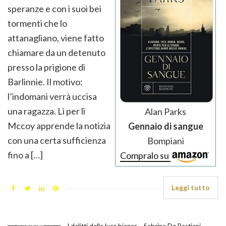
speranze e con i suoi bei
tormenti che lo
attanagliano, viene fatto
chiamare da un detenuto
presso la prigione di
Barlinnie. Il motivo:
l’indomani verrà uccisa
una ragazza. Lì per lì
Alan Parks
Mccoy apprende la notizia
Gennaio di sangue
con una certa sufficienza
Bompiani
fino a […]
Compralo su
Leggi tutto
I delitti della luce bianca – Sabrina De Bastiani,