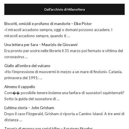
Dall’archivio di MilanoNera
Biscotti, omicidi e profumo di mandorle – Elke Pistor
«I miracoli accadono sempre, oggi o domani possono accadere. I
miracoli accadono sempre, quando ti …
Una lettera per Sara – Maurizio de Giovanni
Era pronto per uscire nelle librerie il 31 marzo poi fermato e vittima del
coronavirus …
Giallo all’ombra del vulcano
«Ho l’impressione di muovermi in mezzo a un mare di finzioni». Catania,
primavera del 1991: …
Almeno il cappello
Com�� possibile tenere insieme una fanfara di suonatori squinternati?
Sotto la guida del suonatore di …
L’ultima storia – John Grisham
Dopo il caso Fitzgerald, Grisham ci riporta a Camino Island. A tre anni di
distanza …
Terapia di gruppo per serial killer – Saratoga Shaefer