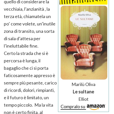
quello di considerare la
vecchiaia, l’anzianità , la
terza età, chiamatela un
po’ come volete, un’inutile
zona di transito, una sorta
di sala d’attesa per
l’ineluttabile fine.
Certo la strada che si è
percorsa è lunga, il
bagaglio che ci si porta
faticosamente appresso è
sempre più pesante, carico
Marilù Oliva
di ricordi, dolori, rimpianti,
Le sultane
e il futuro è limitato, un
Elliot
tempo piccolo. Ma la vita
Compralo su
non è certo finita, al