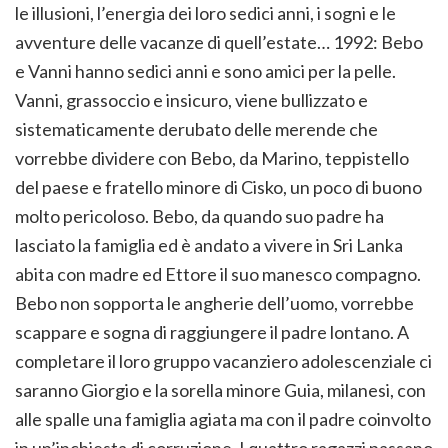
le illusioni, l’energia dei loro sedici anni, i sogni e le
avventure delle vacanze di quell’estate… 1992: Bebo
e Vanni hanno sedici anni e sono amici per la pelle.
Vanni, grassoccio e insicuro, viene bullizzato e
sistematicamente derubato delle merende che
vorrebbe dividere con Bebo, da Marino, teppistello
del paese e fratello minore di Cisko, un poco di buono
molto pericoloso. Bebo, da quando suo padre ha
lasciato la famiglia ed è andato a vivere in Sri Lanka
abita con madre ed Ettore il suo manesco compagno.
Bebo non sopporta le angherie dell’uomo, vorrebbe
scappare e sogna di raggiungere il padre lontano. A
completare il loro gruppo vacanziero adolescenziale ci
saranno Giorgio e la sorella minore Guia, milanesi, con
alle spalle una famiglia agiata ma con il padre coinvolto
in un’inchiesta di corruzione. I quattro ragazzi passano