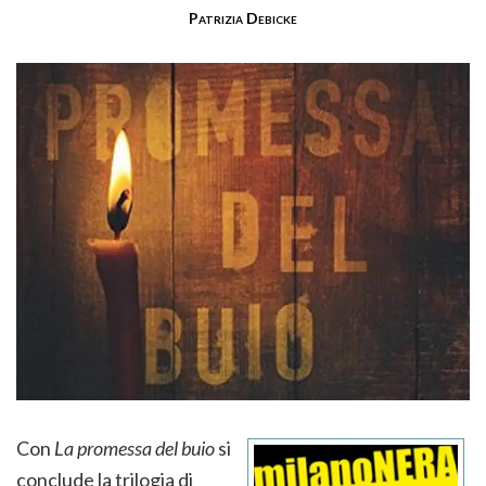
Patrizia Debicke
Con
La promessa del buio
si
conclude la trilogia di