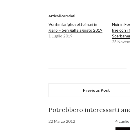
Articoli correlati
Ventimilarighesottoimari in
Noir in Fes
giallo – Senigallia agosto 2019
line con i 
1 Luglio 2019
Scerbane
28 Novem
Previous Post
Potrebbero interessarti anc
22 Marzo 2012
4 Lugli