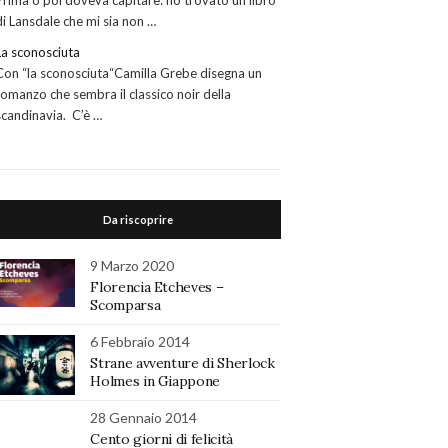
Prima o poi doveva capitare: ho trovato un libro
di Lansdale che mi sia non …
La sconosciuta
Con “la sconosciuta“Camilla Grebe disegna un
romanzo che sembra il classico noir della
scandinavia. C’è …
Da riscoprire
9 Marzo 2020
Florencia Etcheves –
Scomparsa
6 Febbraio 2014
Strane avventure di Sherlock
Holmes in Giappone
28 Gennaio 2014
Cento giorni di felicità