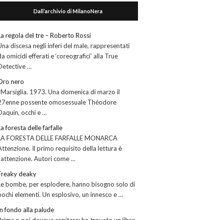
Dall’archivio di MilanoNera
La regola del tre – Roberto Rossi
Una discesa negli inferi del male, rappresentati
da omicidi efferati e ‘coreografici’ alla True
Detective …
Oro nero
Marsiglia. 1973. Una domenica di marzo il
27enne possente omosessuale Théodore
Daquin, occhi e …
La foresta delle farfalle
LA FORESTA DELLE FARFALLE MONARCA
Attenzione. Il primo requisito della lettura è
l’attenzione. Autori come …
Freaky deaky
Le bombe, per esplodere, hanno bisogno solo di
pochi elementi. Un esplosivo, un innesco e …
In fondo alla palude