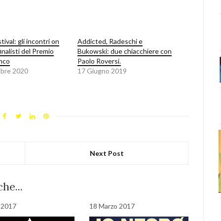
tival: gli incontri on
Addicted, Radeschi e
finalisti del Premio
Bukowski: due chiacchiere con
nco
Paolo Roversi.
bre 2020
17 Giugno 2019
Next Post
he...
o 2017
18 Marzo 2017