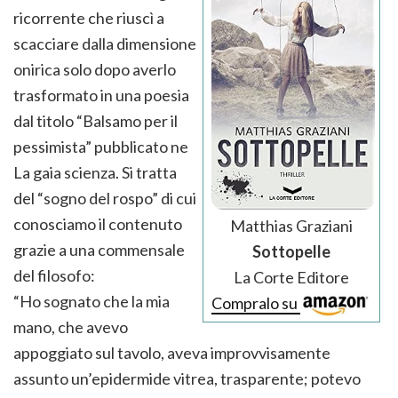
ricorrente che riuscì a
scacciare dalla dimensione
onirica solo dopo averlo
trasformato in una poesia
dal titolo “Balsamo per il
pessimista” pubblicato ne
La gaia scienza. Si tratta
del “sogno del rospo” di cui
conosciamo il contenuto
Matthias Graziani
grazie a una commensale
Sottopelle
del filosofo:
La Corte Editore
“Ho sognato che la mia
Compralo su
mano, che avevo
appoggiato sul tavolo, aveva improvvisamente
assunto un’epidermide vitrea, trasparente; potevo