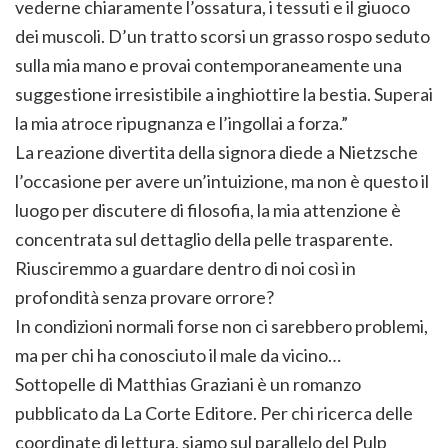
vederne chiaramente l’ossatura, i tessuti e il giuoco
dei muscoli. D’un tratto scorsi un grasso rospo seduto
sulla mia mano e provai contemporaneamente una
suggestione irresistibile a inghiottire la bestia. Superai
la mia atroce ripugnanza e l’ingollai a forza.”
La reazione divertita della signora diede a Nietzsche
l’occasione per avere un’intuizione, ma non è questo il
luogo per discutere di filosofia, la mia attenzione è
concentrata sul dettaglio della pelle trasparente.
Riusciremmo a guardare dentro di noi così in
profondità senza provare orrore?
In condizioni normali forse non ci sarebbero problemi,
ma per chi ha conosciuto il male da vicino…
Sottopelle di Matthias Graziani è un romanzo
pubblicato da La Corte Editore. Per chi ricerca delle
coordinate di lettura, siamo sul parallelo del Pulp