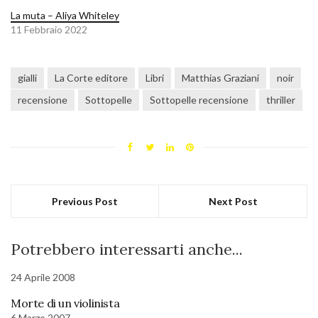
La muta – Aliya Whiteley
11 Febbraio 2022
gialli
La Corte editore
Libri
Matthias Graziani
noir
recensione
Sottopelle
Sottopelle recensione
thriller
Previous Post
Next Post
Potrebbero interessarti anche...
24 Aprile 2008
Morte di un violinista
6 Marzo 2007