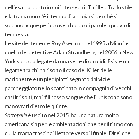
nell’esatto punto in cui interseca il Thriller. Tra lo stile
e la trama non c’è il tempo di annoiarsi perché si
solcano acque pericolose a bordo di parole a prova di
tempesta.
Le vite del tenente Roy Akerman nel 1995 a Miami e
quella del detective Adam Strandberg nel 2006 a New
York sono collegate da una serie di omicidi. Esiste un
legame tra chi ha risolto il caso del Killer delle
marionette e un piedipiatti segnato dai vizi e
parcheggiato nello scantinato in compagnia di vecchi
casi irrisolti, ma i fili rosso sangue che li uniscono sono
manovrati dietro le quinte.
Sottopelle
è uscito nel 2015, ha una natura molto
americana sia per le ambientazioni che per il ritmo con
cui la trama trascina il lettore verso il finale. Direi che