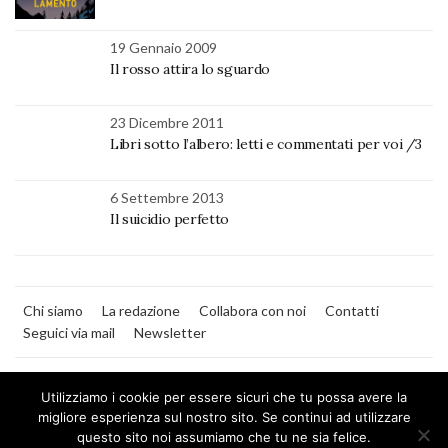
19 Gennaio 2009
Il rosso attira lo sguardo
23 Dicembre 2011
Libri sotto l’albero: letti e commentati per voi /3
6 Settembre 2013
Il suicidio perfetto
Chi siamo
La redazione
Collabora con noi
Contatti
Seguici via mail
Newsletter
Utilizziamo i cookie per essere sicuri che tu possa avere la
migliore esperienza sul nostro sito. Se continui ad utilizzare
questo sito noi assumiamo che tu ne sia felice.