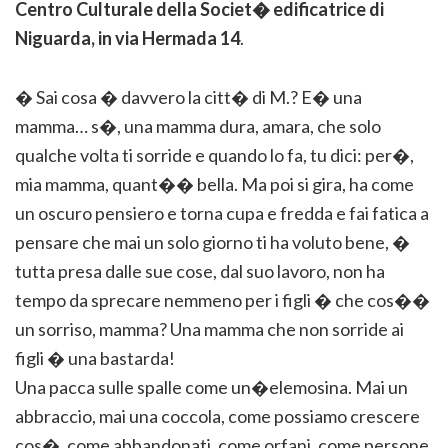
Centro Culturale della Societ� edificatrice di
Niguarda, in via Hermada 14
.
� Sai cosa � davvero la citt� di M.? E� una
mamma… s�, una mamma dura, amara, che solo
qualche volta ti sorride e quando lo fa, tu dici: per�,
mia mamma, quant�� bella. Ma poi si gira, ha come
un oscuro pensiero e torna cupa e fredda e fai fatica a
pensare che mai un solo giorno ti ha voluto bene, �
tutta presa dalle sue cose, dal suo lavoro, non ha
tempo da sprecare nemmeno per i figli � che cos��
un sorriso, mamma? Una mamma che non sorride ai
figli � una bastarda!
Una pacca sulle spalle come un�elemosina. Mai un
abbraccio, mai una coccola, come possiamo crescere
cos�, come abbandonati, come orfani, come persone