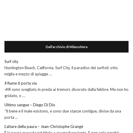
Dall’archivio di MilanoNera
Surf city
Huntington Beach, California. Surf City, il paradiso dei surfisti: otto
miglia e mezzo di spiagge …
Il fiume ti porta via
«Mi sono svegliato in preda ai tremori, divorato dalla febbre. Ma non ho
gridato, o …
Ultimo sangue – Diego Di Dio
“Il bene e il male esistono, e sono due stanze contigue, divise da una
porta …
L’altare della paura – Jean-Christophe Grangé
È la paura evocata nel titolo a essere fuorviante. E non solo perché