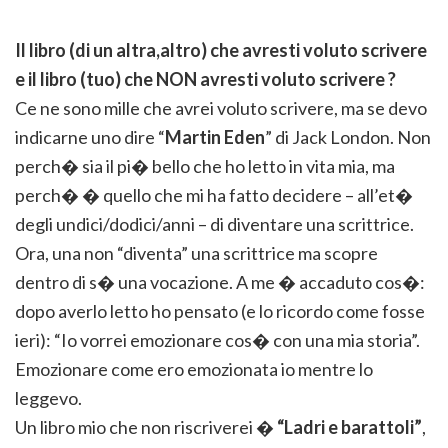
Il libro (di un altra,altro) che avresti voluto scrivere
e il libro (tuo) che NON avresti voluto scrivere ?
Ce ne sono mille che avrei voluto scrivere, ma se devo
indicarne uno dire “
Martin Eden
” di Jack London. Non
perch� sia il pi� bello che ho letto in vita mia, ma
perch� � quello che mi ha fatto decidere – all’et�
degli undici/dodici/anni – di diventare una scrittrice.
Ora, una non “diventa” una scrittrice ma scopre
dentro di s� una vocazione. A me � accaduto cos�:
dopo averlo letto ho pensato (e lo ricordo come fosse
ieri): “Io vorrei emozionare cos� con una mia storia”.
Emozionare come ero emozionata io mentre lo
leggevo.
Un libro mio che non riscriverei �
“Ladri e barattoli”
,