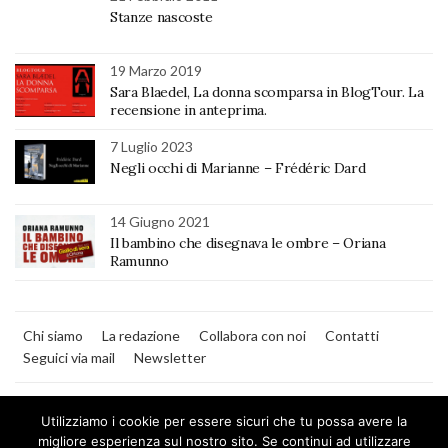
Stanze nascoste
19 Marzo 2019
Sara Blaedel, La donna scomparsa in BlogTour. La
recensione in anteprima.
7 Luglio 2023
Negli occhi di Marianne – Frédéric Dard
14 Giugno 2021
Il bambino che disegnava le ombre – Oriana
Ramunno
Chi siamo
La redazione
Collabora con noi
Contatti
Seguici via mail
Newsletter
Utilizziamo i cookie per essere sicuri che tu possa avere la
migliore esperienza sul nostro sito. Se continui ad utilizzare