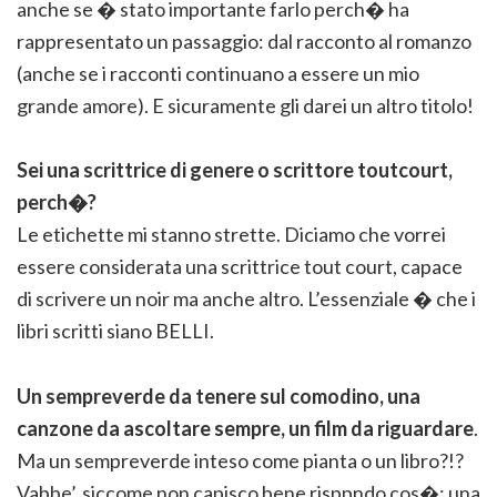
anche se � stato importante farlo perch� ha
rappresentato un passaggio: dal racconto al romanzo
(anche se i racconti continuano a essere un mio
grande amore). E sicuramente gli darei un altro titolo!
Sei una scrittrice di genere o scrittore toutcourt,
perch�?
Le etichette mi stanno strette. Diciamo che vorrei
essere considerata una scrittrice tout court, capace
di scrivere un noir ma anche altro. L’essenziale � che i
libri scritti siano BELLI.
Un sempreverde da tenere sul comodino, una
canzone da ascoltare sempre, un film da riguardare
.
Ma un sempreverde inteso come pianta o un libro?!?
Vabbe’, siccome non capisco bene risppndo cos�: una