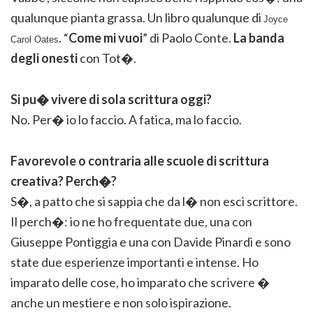
qualunque pianta grassa. Un libro qualunque di
Joyce
. “
Come mi vuoi
” di Paolo Conte.
La banda
Carol Oates
degli onesti
con Tot�.
Si pu� vivere di sola scrittura oggi?
No. Per� io lo faccio. A fatica, ma lo faccio.
Favorevole o contraria alle scuole di scrittura
creativa? Perch�?
S�, a patto che si sappia che da l� non esci scrittore.
Il perch�: io ne ho frequentate due, una con
Giuseppe Pontiggia e una con Davide Pinardi e sono
state due esperienze importanti e intense. Ho
imparato delle cose, ho imparato che scrivere �
anche un mestiere e non solo ispirazione.