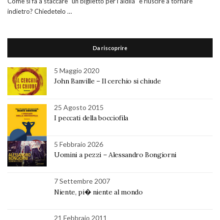
Come si fa a staccare “un biglietto per l’aldilà” e riuscire a tornare
indietro? Chiedetelo …
Da riscoprire
5 Maggio 2020
John Banville – Il cerchio si chiude
25 Agosto 2015
I peccati della bocciofila
5 Febbraio 2026
Uomini a pezzi – Alessandro Bongiorni
7 Settembre 2007
Niente, pi� niente al mondo
21 Febbraio 2011