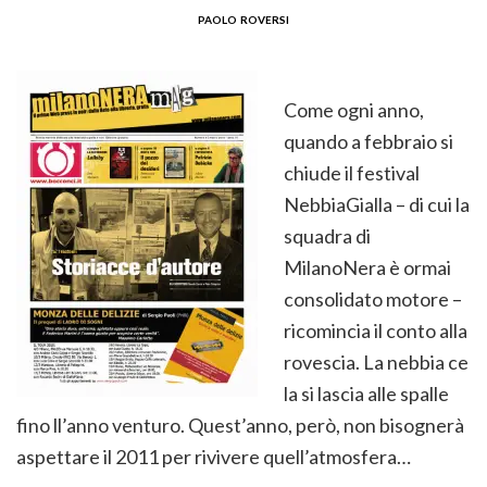
paolo roversi
Come ogni anno,
quando a febbraio si
chiude il festival
NebbiaGialla – di cui la
squadra di
MilanoNera è ormai
consolidato motore –
ricomincia il conto alla
rovescia. La nebbia ce
la si lascia alle spalle
fino ll’anno venturo. Quest’anno, però, non bisognerà
aspettare il 2011 per rivivere quell’atmosfera…