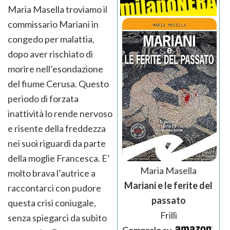
Maria Masella troviamo il
commissario Mariani in
congedo per malattia,
dopo aver rischiato di
morire nell’esondazione
del fiume Cerusa. Questo
periodo di forzata
inattività lo rende nervoso
e risente della freddezza
nei suoi riguardi da parte
della moglie Francesca. E’
Maria Masella
molto brava l’autrice a
Mariani e le ferite del
raccontarci con pudore
passato
questa crisi coniugale,
Frilli
senza spiegarci da subito
Compralo su