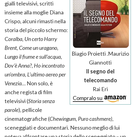
gialli televisivi, scritti
insieme alla moglie Diana
Crispo, alcuni rimasti nella
storia del piccolo schermo:
C
oralba, Un certo Harry
Brent, Come un uragano,
Biagio Proietti .Maurizio
Lungo il fiume e sull’acqua,
Giannotti
Dov’è Anna?, Ho incontrato
Il segno del
un’ombra, L’ultimo aereo per
telecomando
Venezia…
Non solo, è
Rai Eri
anche regista di film
Compralo su
televisivi (
Storia senza
parole
), pellicole
cinematografiche (
Chewingum, Puro cashmere)
,
sceneggiati e documentari. Nessuno meglio di lui
poteva affrontare una storia dello sceneggiato – un