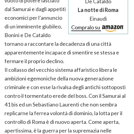
vuoto di potere lasciato
De Cataldo
dal Samurai e dagli appetiti
La notte di Roma
economici per l’annuncio
Einaudi
di un imminente giubileo,
Compralo su
Bonini e De Cataldo
tornano a raccontare la decadenza di una città
apparentemente incapace di smentire se stessa e
fermare il proprio declino.
Il collasso del vecchio sistema affaristico libera le
ambizioni egemoniche della nuova generazione
criminale e con esse la rivalsa degli antichi sottoposti
contro il tormentato erede del boss. Con il Samurai al
41 bis ed un Sebastiano Laurenti che non sembra
replicarne la ferrea volontà di dominio, la lotta per il
controllo di Roma è di nuovo aperta. Come aperta,
apertissima, è la guerra per la supremazia nelle