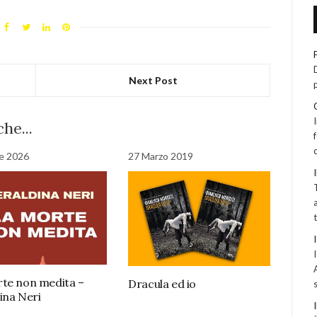
Next Post
he...
le 2026
27 Marzo 2019
te non medita –
Dracula ed io
ina Neri