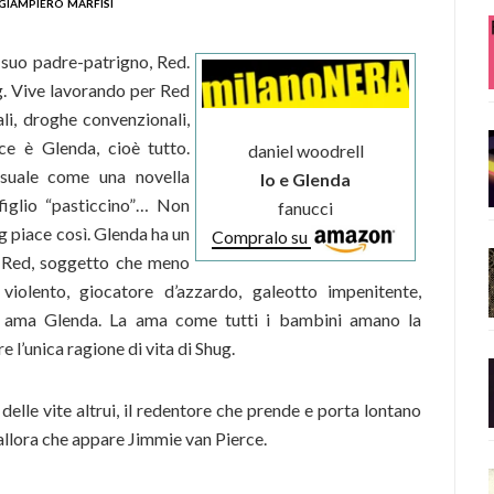
giampiero marfisi
l suo padre-patrigno, Red.
ug. Vive lavorando per Red
ali, droghe convenzionali,
ce è Glenda, cioè tutto.
daniel woodrell
suale come una novella
Io e Glenda
figlio “pasticcino”… Non
fanucci
g piace così. Glenda ha un
Compralo su
o Red, soggetto che meno
iolento, giocatore d’azzardo, galeotto impenitente,
g ama Glenda. La ama come tutti i bambini amano la
l’unica ragione di vita di Shug.
delle vite altrui, il redentore che prende e porta lontano
 allora che appare Jimmie van Pierce.