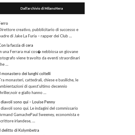
Dall’archivio di MilanoNera
Ferro
Direttore creativo, pubblicitario di successo e
padre di Jake La Furia – rapper dei Club …
Con la faccia di cera
In una Ferrara mai cos� nebbiosa un giovane
fotografo viene travolto da eventi straordinari
che …
Il monastero dei lunghi coltelli
Tra monasteri, cattedrali, chiese e basiliche, le
ambientazioni di quest’ultimo decennio
thriller,noir e giallo hanno …
I diavoli sono qui – Louise Penny
I diavoli sono qui. Le indagini del commissario
Armand GamachePaul Sweeney, economista e
scrittore irlandese, …
Il delitto di Kolymbetra