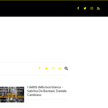
Expand
search
form
I delitti della luce bianca –
Sabrina De Bastiani, Daniele
Cambiaso