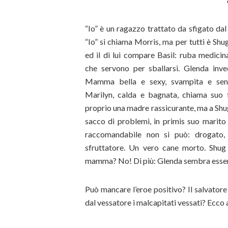
“Io” è un ragazzo trattato da sfigato da
“Io” si chiama Morris, ma per tutti è Sh
ed il di lui compare Basil: ruba medicin
che servono per sballarsi. Glenda inve
Mamma bella e sexy, svampita e sen
Marilyn, calda e bagnata, chiama suo 
proprio una madre rassicurante, ma a Shu
sacco di problemi, in primis suo marit
raccomandabile non si può: drogato, v
sfruttatore. Un vero cane morto. Shu
mamma? No! Di più: Glenda sembra essere 
Può mancare l’eroe positivo? Il salvatore 
dal vessatore i malcapitati vessati? Ecco