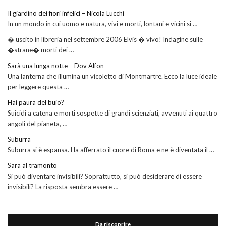
Il giardino dei fiori infelici – Nicola Lucchi
In un mondo in cui uomo e natura, vivi e morti, lontani e vicini si …
� uscito in libreria nel settembre 2006 Elvis � vivo! Indagine sulle
�strane� morti dei …
Sarà una lunga notte – Dov Alfon
Una lanterna che illumina un vicoletto di Montmartre. Ecco la luce ideale
per leggere questa …
Hai paura del buio?
Suicidi a catena e morti sospette di grandi scienziati, avvenuti ai quattro
angoli del pianeta, …
Suburra
Suburra si è espansa. Ha afferrato il cuore di Roma e ne è diventata il …
Sara al tramonto
Si può diventare invisibili? Soprattutto, si può desiderare di essere
invisibili? La risposta sembra essere …
Da riscoprire