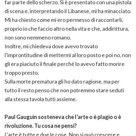
far parte dello scherzo. Si è presentato con una pistola
di scena e, interpretando il Libanese, mi ha minacciato.
Mi ha chiesto come mi ero permesso di raccontarli,
proprio io che faccio altro nella vita e che, addirittura,
non sono nemmeno romano.
Inoltre, mi chiedeva dove avevo trovato
l’improntitudine di mettermi al loro posto e poi no, non
gli era piaciuto il finale perché lo avevo fatto morire
troppo presto.
Sulla morte prematura gli ho dato ragione, ma per
tutto il resto penso che non potremmo stare seduti
alla stessa tavola tutti assieme.
Paul Gauguin sosteneva che l’arte o è plagio o è
rivoluzione. Tu cosa ne pensi?
L’arte è tutte e due le cose. Non si può crescere e