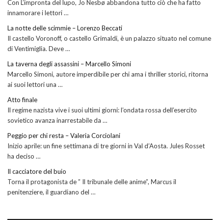
Con L’impronta del lupo, Jo Nesbø abbandona tutto ciò che ha fatto
innamorare i lettori …
La notte delle scimmie – Lorenzo Beccati
Il castello Voronoff, o castello Grimaldi, è un palazzo situato nel comune
di Ventimiglia. Deve …
La taverna degli assassini – Marcello Simoni
Marcello Simoni, autore imperdibile per chi ama i thriller storici, ritorna
ai suoi lettori una …
Atto finale
Il regime nazista vive i suoi ultimi giorni: l’ondata rossa dell’esercito
sovietico avanza inarrestabile da …
Peggio per chi resta – Valeria Corciolani
Inizio aprile: un fine settimana di tre giorni in Val d’Aosta. Jules Rosset
ha deciso …
Il cacciatore del buio
Torna il protagonista de ” Il tribunale delle anime”, Marcus il
penitenziere, il guardiano del …