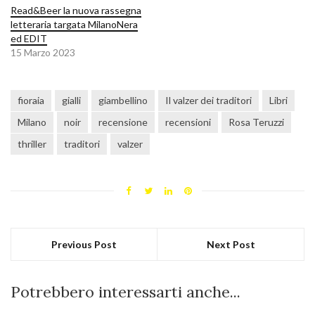
Read&Beer la nuova rassegna
letteraria targata MilanoNera
ed EDIT
15 Marzo 2023
fioraia
gialli
giambellino
Il valzer dei traditori
Libri
Milano
noir
recensione
recensioni
Rosa Teruzzi
thriller
traditori
valzer
Previous Post
Next Post
Potrebbero interessarti anche...