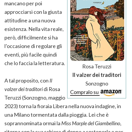
mancano per poi
approcciarsi con la giusta
attitudine a una nuova
esistenza. Nella vita reale,
però, difficilmente si ha
l’occasione di regolare gli
eventi, più facile quindi
che lo faccia la letteratura.
Rosa Teruzzi
Il valzer dei traditori
A tal proposito, con
Il
Sonzogno
valzer dei traditori
di Rosa
Compralo su
Teruzzi (Sonzogno, maggio
2023) torna la fioraia Libera nella nuova indagine, in
una Milano tormentata dalla pioggia. Lei che è
soprannominata ormai la
Miss Marple del Giambellino
,
ritorna con la sua schiera di donne a sostenerla e per