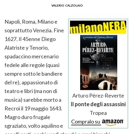
valerio calzolaio
Napoli, Roma, Milano e
soprattutto Venezia. Fine
1627. Il 45enne Diego
Alatriste y Tenorio,
spadaccino mercenario
fedele alle regole (quasi
sempre sotto le bandiere
del re), appassionato di
teatro e libri (ma non di
Arturo Pérez-Reverte
musica) sarebbe morto a
Il ponte degli assassini
Recroi il 19 maggio 1643.
Tropea
Magro duro frugale
Compralo su
sgraziato, volto aquilino e