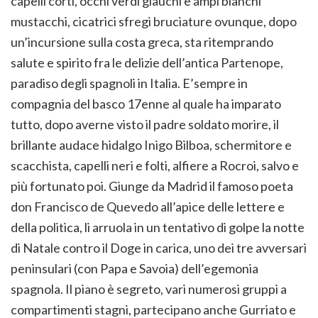
capelli corti, occhi verdi glauchi e ampi bianchi
mustacchi, cicatrici sfregi bruciature ovunque, dopo
un’incursione sulla costa greca, sta ritemprando
salute e spirito fra le delizie dell’antica Partenope,
paradiso degli spagnoli in Italia. E’sempre in
compagnia del basco 17enne al quale ha imparato
tutto, dopo averne visto il padre soldato morire, il
brillante audace hidalgo Inigo Bilboa, schermitore e
scacchista, capelli neri e folti, alfiere a Rocroi, salvo e
più fortunato poi. Giunge da Madrid il famoso poeta
don Francisco de Quevedo all’apice delle lettere e
della politica, li arruola in un tentativo di golpe la notte
di Natale contro il Doge in carica, uno dei tre avversari
peninsulari (con Papa e Savoia) dell’egemonia
spagnola. Il piano è segreto, vari numerosi gruppi a
compartimenti stagni, partecipano anche Gurriato e