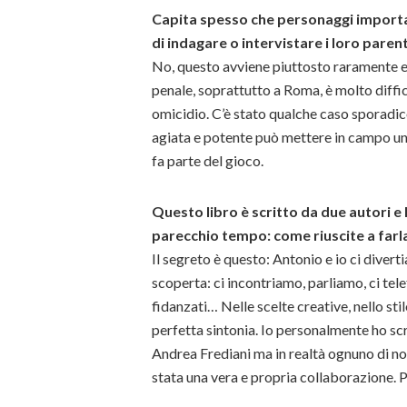
Capita spesso che personaggi importan
di indagare o intervistare i loro parent
No, questo avviene piuttosto raramente e 
penale, soprattutto a Roma, è molto diffic
omicidio. C’è stato qualche caso sporadic
agiata e potente può mettere in campo una
fa parte del gioco.
Questo libro è scritto da due autori e
parecchio tempo: come riuscite a farl
Il segreto è questo: Antonio e io ci divert
scoperta: ci incontriamo, parliamo, ci te
fidanzati… Nelle scelte creative, nello sti
perfetta sintonia. Io personalmente ho sc
Andrea Frediani ma in realtà ognuno di noi
stata una vera e propria collaborazione. 