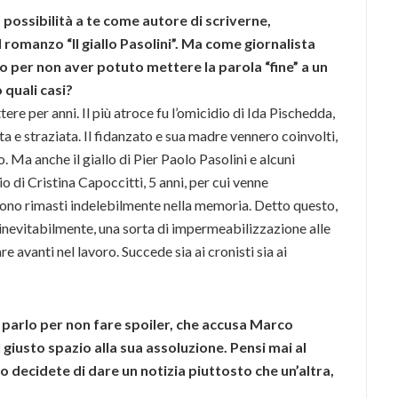
a possibilità a te come autore di scriverne,
 romanzo “Il giallo Pasolini”. Ma come giornalista
so per non aver potuto mettere la parola “fine” a un
 quali casi?
tere per anni. Il più atroce fu l’omicidio di Ida Pischedda,
ata e straziata. Il fidanzato e sua madre vennero coinvolti,
o. Ma anche il giallo di Pier Paolo Pasolini e alcuni
io di Cristina Capoccitti, 5 anni, per cui venne
ono rimasti indelebilmente nella memoria. Detto questo,
, inevitabilmente, una sorta di impermeabilizzazione alle
 avanti nel lavoro. Succede sia ai cronisti sia ai
n parlo per non fare spoiler, che accusa Marco
il giusto spazio alla sua assoluzione. Pensi mai al
o decidete di dare un notizia piuttosto che un’altra,