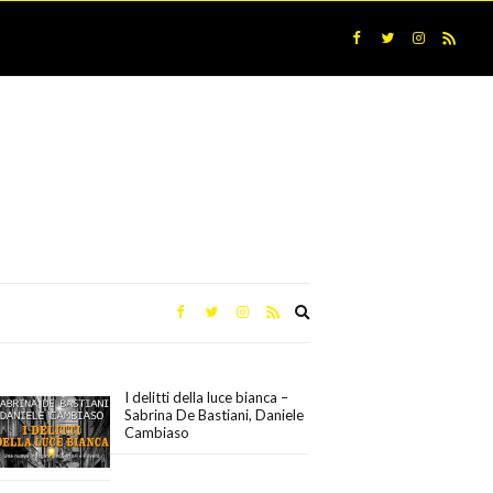
Expand
search
form
I delitti della luce bianca –
Sabrina De Bastiani, Daniele
Cambiaso