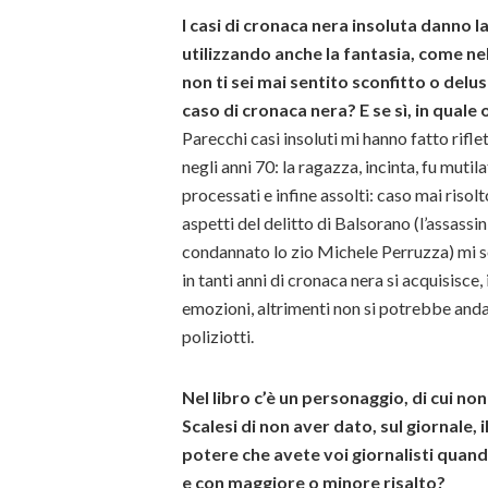
I casi di cronaca nera insoluta danno l
utilizzando anche la fantasia, come nel
non ti sei mai sentito sconfitto o delu
caso di cronaca nera? E se sì, in quale o
Parecchi casi insoluti mi hanno fatto riflet
negli anni 70: la ragazza, incinta, fu mutil
processati e infine assolti: caso mai risolt
aspetti del delitto di Balsorano (l’assassin
condannato lo zio Michele Perruzza) mi s
in tanti anni di cronaca nera si acquisisce
emozioni, altrimenti non si potrebbe andare
poliziotti.
Nel libro c’è un personaggio, di cui no
Scalesi di non aver dato, sul giornale, 
potere che avete voi giornalisti quand
e con maggiore o minore risalto?