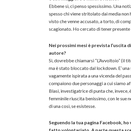
Ebbene sì, ci penso spessissimo. Una notiz
spesso chi viene stritolato dai media non 
visto che venne accusato, a torto, di co
scagionato. Ho cercato di tener presente 
Nei prossimi mesi è prevista l’uscita di 
autore?
Sì, dovrebbe chiamarsi “L’Avvoltoio” (il 
ma è stato bloccato dal lockdown. E’ una st
vagamente ispirata a una vicenda del pas
compaiono due personaggi a cui siamo aff
Blasi, investigatrice di punta che, invece,
femminile riuscita benissimo, con le sue n
di una così, se esistesse.
Seguendo la tua pagina Facebook, ho v
fatto volontariato. A parte questa sc