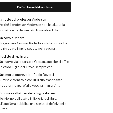
Dall’archivio di MilanoNera
La notte del professor Andersen
Perché il professor Andersen non ha alzato la
cornetta e ha denunciato l’omicidio? E’ la …
Un covo di vipere
Il ragioniere Cosimo Barletta è stato ucciso. Lo
ha ritrovato il figlio seduto nella cucina …
Il delitto di via Brera
Un nuovo giallo targato Crepanzano che ci offre
un caldo luglio del 1952, sempre con …
Una morte onorevole – Paolo Roversi
L’Amish è tornato e con lui il suo trascinante
modo di indagare ‘alla vecchia maniera’, …
Dizionario affettivo della lingua italiana
Nel giorno dell'uscita in libreria del libro,
MilanoNera pubblica una scelta di definizioni di
autori …