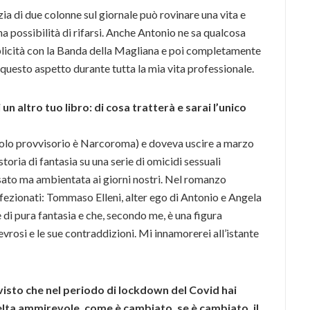
ia di due colonne sul giornale può rovinare una vita e
ha possibilità di rifarsi. Anche Antonio ne sa qualcosa
mplicità con la Banda della Magliana e poi completamente
questo aspetto durante tutta la mia vita professionale.
un altro tuo libro: di cosa tratterà e sarai l’unico
titolo provvisorio è Narcoroma) e doveva uscire a marzo
oria di fantasia su una serie di omicidi sessuali
sato ma ambientata ai giorni nostri. Nel romanzo
ezionati: Tommaso Elleni, alter ego di Antonio e Angela
 è di pura fantasia e che, secondo me, è una figura
evrosi e le sue contraddizioni. Mi innamorerei all’istante
isto che nel periodo di lockdown del Covid hai
elta ammirevole, come è cambiato, se è cambiato, il