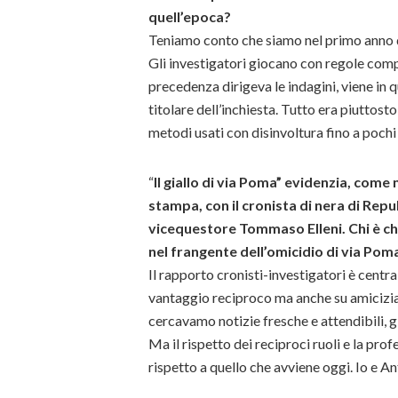
quell’epoca?
Teniamo conto che siamo nel primo anno d
Gli investigatori giocano con regole compl
precedenza dirigeva le indagini, viene in
titolare dell’inchiesta. Tutto era piuttost
metodi usati con disinvoltura fino a pochi
“
Il giallo di via Poma” evidenzia, come n
stampa, con il cronista di nera di Repu
vicequestore Tommaso Elleni. Chi è ch
nel frangente dell’omicidio di via Pom
Il rapporto cronisti-investigatori è central
vantaggio reciproco ma anche su amicizia e
cercavamo notizie fresche e attendibili, gli
Ma il rispetto dei reciproci ruoli e la profe
rispetto a quello che avviene oggi. Io e An