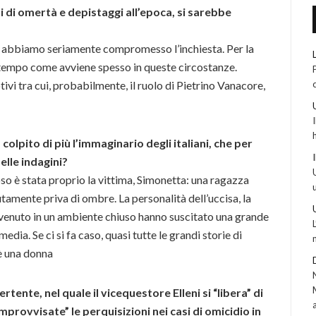
i di omertà e depistaggi all’epoca, si sarebbe
e abbiamo seriamente compromesso l’inchiesta. Per la
 tempo come avviene spesso in queste circostanze.
motivi tra cui, probabilmente, il ruolo di Pietrino Vanacore,
colpito di più l’immaginario degli italiani, che per
elle indagini?
so è stata proprio la vittima, Simonetta: una ragazza
lutamente priva di ombre. La personalità dell’uccisa, la
 avvenuto in un ambiente chiuso hanno suscitato una grande
edia. Se ci si fa caso, quasi tutte le grandi storie di
 è una donna
rtente, nel quale il vicequestore Elleni si “libera” di
provvisate” le perquisizioni nei casi di omicidio in