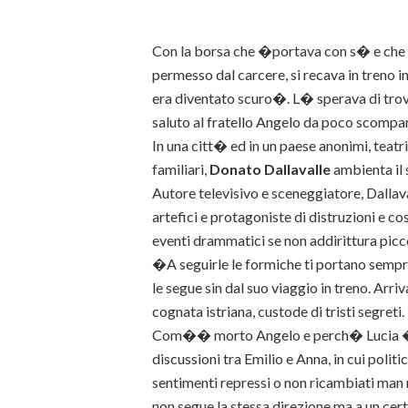
Con la borsa che �portava con s� e che p
permesso dal carcere, si recava in treno i
era diventato scuro�. L� sperava di trov
saluto al fratello Angelo da poco scompa
In una citt� ed in un paese anonimi, teatri
familiari,
Donato Dallavalle
ambienta il
Autore televisivo e sceneggiatore, Dallava
artefici e protagoniste di distruzioni e co
eventi drammatici se non addirittura picc
�A seguirle le formiche ti portano sempre 
le segue sin dal suo viaggio in treno. Arr
cognata istriana, custode di tristi segreti.
Com�� morto Angelo e perch� Lucia � s
discussioni tra Emilio e Anna, in cui politic
sentimenti repressi o non ricambiati man 
non segue la stessa direzione ma a un cer