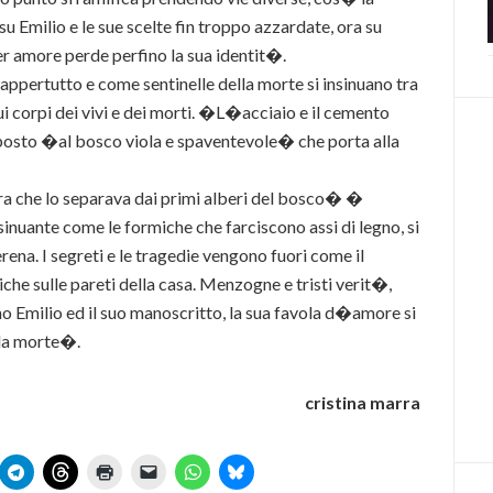
su Emilio e le sue scelte fin troppo azzardate, ora su
r amore perde perfino la sua identit�.
ppertutto e come sentinelle della morte si insinuano tra
 sui corpi dei vivi e dei morti. �L�acciaio e il cemento
 posto �al bosco viola e spaventevole� che porta alla
rra che lo separava dai primi alberi del bosco� �
nsinuante come le formiche che farciscono assi di legno, si
ena. I segreti e le tragedie vengono fuori come il
che sulle pareti della casa. Menzogne e tristi verit�,
no Emilio ed il suo manoscritto, la sua favola d�amore si
la morte�.
cristina marra