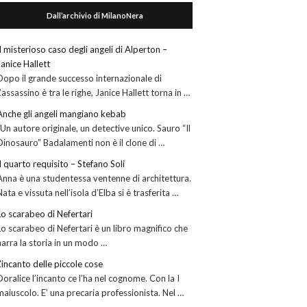
Dall’archivio di MilanoNera
Il misterioso caso degli angeli di Alperton –
Janice Hallett
Dopo il grande successo internazionale di
L’assassino è tra le righe, Janice Hallett torna in …
Anche gli angeli mangiano kebab
“Un autore originale, un detective unico. Sauro “Il
Dinosauro” Badalamenti non è il clone di …
Il quarto requisito – Stefano Soli
Anna è una studentessa ventenne di architettura.
Nata e vissuta nell’isola d’Elba si è trasferita …
Lo scarabeo di Nefertari
Lo scarabeo di Nefertari è un libro magnifico che
narra la storia in un modo …
L’incanto delle piccole cose
Doralice l’incanto ce l’ha nel cognome. Con la I
maiuscolo. E’ una precaria professionista. Nel …