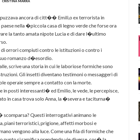
cristina marra
uzzava ancora di citt�� Emili,o ex terrorista in
n paese nella �piccola casa di legno verde che forse ora
are la tanto amata nipote Lucia e di dare l�ultimo
rso.
 di orrori compiuti contro le istituzioni o contro i
 suo romanzo d�esordio.
lle, scrive una storia in cui le laboriose formiche sono
struzioni. Gli insetti diventano testimoni o messaggeri di
ole operaie sempre a contatto con la morte.
in posti interessanti� ed Emilio, le vede, le percepisce,
ivato in casa trova solo Anna, la �severa e taciturna�
comparsa? Questi interrogativi animano le
a, piani terroristici, prigione, affetti morbosi e
mano vengono alla luce. Come una fila di formiche che
to punto si ramifica prendendo vie diverse, cos� la