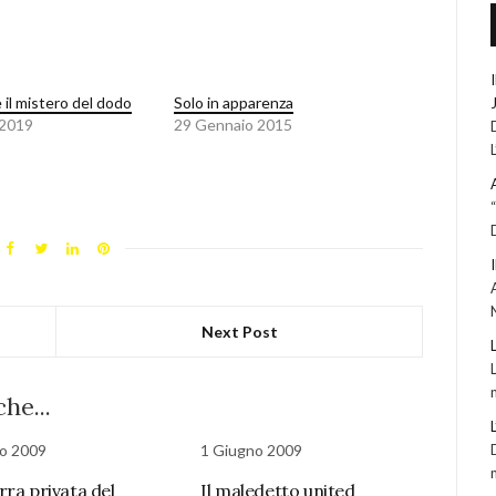
 il mistero del dodo
Solo in apparenza
 2019
29 Gennaio 2015
Next Post
he...
o 2009
1 Giugno 2009
rra privata del
Il maledetto united