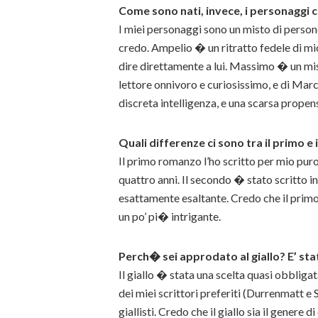
Come sono nati, invece, i personaggi 
I miei personaggi sono un misto di persone
credo. Ampelio � un ritratto fedele di mio
dire direttamente a lui. Massimo � un mis
lettore onnivoro e curiosissimo, e di Marc
discreta intelligenza, e una scarsa propen
Quali differenze ci sono tra il primo 
Il primo romanzo l’ho scritto per mio pur
quattro anni. Il secondo � stato scritto in
esattamente esaltante. Credo che il primo
un po’ pi� intrigante.
Perch� sei approdato al giallo? E’ st
Il giallo � stata una scelta quasi obbligata
dei miei scrittori preferiti (Durrenmatt e
giallisti. Credo che il giallo sia il genere 