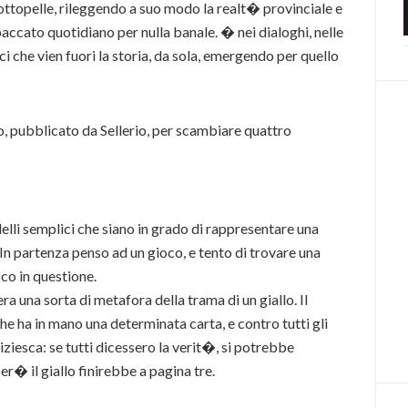
sottopelle, rileggendo a suo modo la realt� provinciale e
accato quotidiano per nulla banale. � nei dialoghi, nelle
ici che vien fuori la storia, da sola, emergendo per quello
o, pubblicato da Sellerio, per scambiare quattro
elli semplici che siano in grado di rappresentare una
In partenza penso ad un gioco, e tento di trovare una
co in questione.
ra una sorta di metafora della trama di un giallo. Il
e ha in mano una determinata carta, e contro tutti gli
iziesca: se tutti dicessero la verit�, si potrebbe
er� il giallo finirebbe a pagina tre.