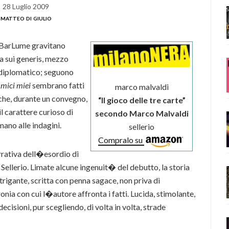
28 Luglio 2009
matteo di giulio
l BarLume gravitano
 sui generis, mezzo
diplomatico; seguono
mici miei
sembrano fatti
marco malvaldi
che, durante un convegno,
“Il gioco delle tre carte”
 carattere curioso di
secondo Marco Malvaldi
ano alle indagini.
sellerio
Compralo su
rrativa dell�esordio di
 Sellerio. Limate alcune ingenuit� del debutto, la storia
trigante, scritta con penna sagace, non priva di
a con cui l�autore affronta i fatti. Lucida, stimolante,
ecisioni, pur scegliendo, di volta in volta, strade