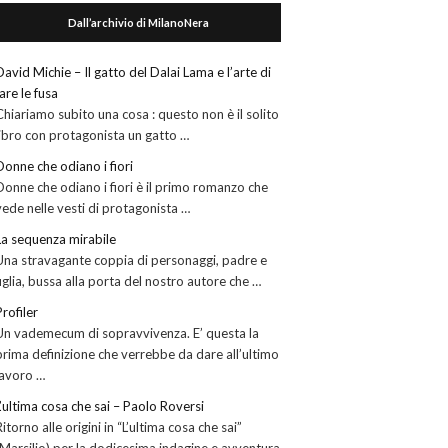
Dall’archivio di MilanoNera
David Michie – Il gatto del Dalai Lama e l’arte di
fare le fusa
Chiariamo subito una cosa : questo non è il solito
libro con protagonista un gatto …
Donne che odiano i fiori
Donne che odiano i fiori è il primo romanzo che
vede nelle vesti di protagonista …
La sequenza mirabile
Una stravagante coppia di personaggi, padre e
figlia, bussa alla porta del nostro autore che …
Profiler
Un vademecum di sopravvivenza. E’ questa la
prima definizione che verrebbe da dare all’ultimo
lavoro …
L’ultima cosa che sai – Paolo Roversi
Ritorno alle origini in “L’ultima cosa che sai”