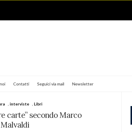
noi
Contatti
Seguici via mail
Newsletter
ura
,
interviste
,
Libri
 tre carte” secondo Marco
Malvaldi