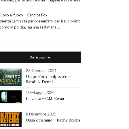
(Marsilio) per la dodicesima indagine e avventura
…
Fuoco al fuoco – Candice Fox
Lynette Lamb sta per presentarsi per il suo primo
giorno in polizia, ma una settimana …
Da riscoprire
25 Gennaio 2021
Un perfetto colpevole –
Sarah A. Denzil
10 Maggio 2024
La visita – C.M. Ewan
8 Dicembre 2025
Ossa e fiamme – Kathy Reichs