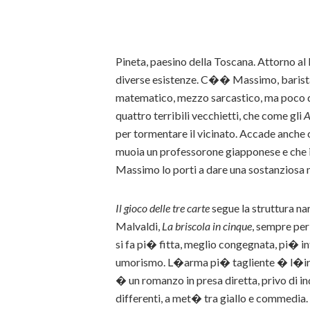
Pineta, paesino della Toscana. Attorno a
diverse esistenze. C�� Massimo, barista
matematico, mezzo sarcastico, ma poco 
quattro terribili vecchietti, che come gli
A
per tormentare il vicinato. Accade anche 
muoia un professorone giapponese e che il
Massimo lo porti a dare una sostanziosa m
Il gioco delle tre carte
segue la struttura na
Malvaldi,
La briscola in cinque
, sempre per
si fa pi� fitta, meglio congegnata, pi� in
umorismo. L�arma pi� tagliente � l�ironi
� un romanzo in presa diretta, privo di ind
differenti, a met� tra giallo e commedia.