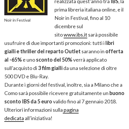
realizzata quest’anno tra
IBS
, la
prima libreria italiana online, e il
Noir in Festival, fino al 10
Noir in Festival
dicembre sul
sito
www.ibs.it
sarà possibile
usufruire di due importanti promozioni: tutti i
libri
gialli e thriller del reparto Outlet
saranno in
offerta
al -65%
e uno
sconto del 50%
verrà applicato
sull’acquisto di
3 film gialli
da una selezione di oltre
500 DVD e Blu-Ray.
Durante i giorni del festival, inoltre, sia a Milano che a
Como sarà possibile ricevere gratuitamente un
buono
sconto IBS da 5 euro
valido fino al 7 gennaio 2018.
Ulteriori informazioni sulla
pagina
dedicata
all’iniziativa!