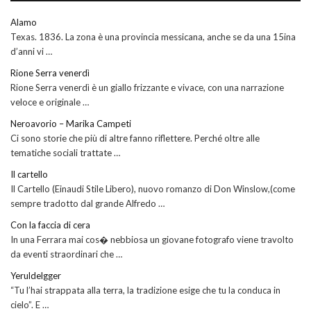
Alamo
Texas. 1836. La zona è una provincia messicana, anche se da una 15ina
d’anni vi …
Rione Serra venerdì
Rione Serra venerdì è un giallo frizzante e vivace, con una narrazione
veloce e originale …
Neroavorio – Marika Campeti
Ci sono storie che più di altre fanno riflettere. Perché oltre alle
tematiche sociali trattate …
Il cartello
Il Cartello (Einaudi Stile Libero), nuovo romanzo di Don Winslow,(come
sempre tradotto dal grande Alfredo …
Con la faccia di cera
In una Ferrara mai cos� nebbiosa un giovane fotografo viene travolto
da eventi straordinari che …
Yeruldelgger
“Tu l’hai strappata alla terra, la tradizione esige che tu la conduca in
cielo”. E …