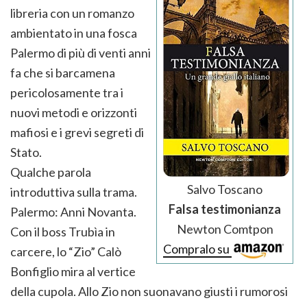
libreria con un romanzo
ambientato in una fosca
Palermo di più di venti anni
fa che si barcamena
pericolosamente tra i
nuovi metodi e orizzonti
mafiosi e i grevi segreti di
Stato.
Qualche parola
Salvo Toscano
introduttiva sulla trama.
Falsa testimonianza
Palermo: Anni Novanta.
Newton Comtpon
Con il boss Trubìa in
Compralo su
carcere, lo “Zio” Calò
Bonfiglio mira al vertice
della cupola. Allo Zio non suonavano giusti i rumorosi