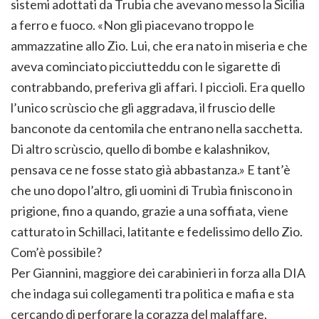
sistemi adottati da Trubia che avevano messo la Sicilia
a ferro e fuoco. «Non gli piacevano troppo le
ammazzatine allo Zio. Lui, che era nato in miseria e che
aveva cominciato picciutteddu con le sigarette di
contrabbando, preferiva gli affari. I piccioli. Era quello
l’unico scrùscio che gli aggradava, il fruscio delle
banconote da centomila che entrano nella sacchetta.
Di altro scrùscio, quello di bombe e kalashnikov,
pensava ce ne fosse stato già abbastanza.» E tant’è
che uno dopo l’altro, gli uomini di Trubìa finiscono in
prigione, fino a quando, grazie a una soffiata, viene
catturato in Schillaci, latitante e fedelissimo dello Zio.
Com’è possibile?
Per Giannini, maggiore dei carabinieri in forza alla DIA
che indaga sui collegamenti tra politica e mafia e sta
cercando di perforare la corazza del malaffare,