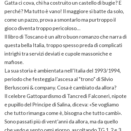
Gatta ci cova, chi ha costruito un castello di bugie? E
perché? Ma tutto è vano! Il maggiore si batte da solo,
come un pazzo, prova a smontarlo ma purtroppo il
gioco diventa troppo pericoloso…
Il libro di Toscano è un altro buon romanzo che narra di
questa bella Italia, troppo spesso preda di complicati
intrighi tra servizi deviati e cupole massoniche e
mafiose.
La sua storia è ambientata nell’Italia del 1993/1994,
periodo che festeggia l’ascesa al “trono” di Silvio
Berlusconi & company. Cosa è cambiato da allora?
Il celebre Gattopardismo di Tancredi Falconeri, nipote
e pupillo del Principe di Salina, diceva: «Se vogliamo
che tutto rimanga come è, bisogna che tutto cambi».
Sono passati più di vent’anni da allora, ma da quello
che vedo e sento ogni giorno, ascoltando TG 1, 2 e 3,