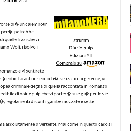
paolo roversi
forse pi� un calembour
re per�, potrebbe
i quelle frasi che vi
strumm
mo Wolf, risolvo i
Diario pulp
Edizioni XII
Compralo su
 romanzo e vi sentirete
i Quentin Tarantino senonch�, senza accorgervene, vi
’epopea criminale degna di quella raccontata in Romanzo
dibile di noir e pulp che vi porter� su e gi� per le vie
itt�, regolamenti di conti, gambe mozzate e sette
 ma assolutamente divertente. Mai come in questo caso si