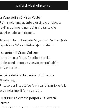
Dall’archivio di MilanoNera
La Venere di Salò – Ben Pastor
Ultima indagine, quanto a ordine cronologico
degli avvenimenti narrati, tra le tante che
l’autrice italo-americana …
Ha scritto bene Corrado Augias su Il Venerd� di
Repubblica “Marco Bettini � uno dei …
Il segreto del Grace College
Robert e Julia Frost, fratello e sorella
adolescenti, dopo un viaggio interminabile
arrivano a un …
L’enigma della carta Varese – Domenico
Wanderlingh
Un caso per l’ispettrice Anita Landi È in libreria la
terza indagine di Anita Landi, …
Blu di Prussia e rosso porpora – Giovanni
Ferrero