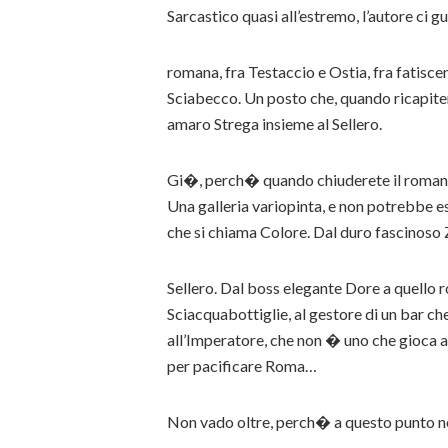
Sarcastico quasi all’estremo, l’autore ci g
romana, fra Testaccio e Ostia, fra fatisce
Sciabecco. Un posto che, quando ricapit
amaro Strega insieme al Sellero.
Gi�, perch� quando chiuderete il romanzo 
Una galleria variopinta, e non potrebbe e
che si chiama Colore. Dal duro fascinoso 
Sellero. Dal boss elegante Dore a quello 
Sciacquabottiglie, al gestore di un bar c
all’Imperatore, che non � uno che gioca a 
per pacificare Roma…
Non vado oltre, perch� a questo punto non