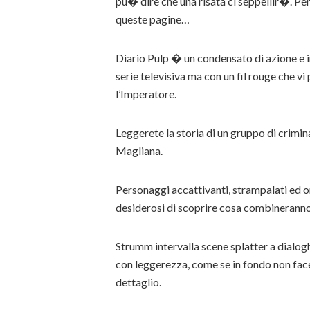
pu� dire che una risata ci seppellir�. Pe
queste pagine…
Diario Pulp � un condensato di azione e i
serie televisiva ma con un fil rouge che v
l’Imperatore.
Leggerete la storia di un gruppo di crimina
Magliana.
Personaggi accattivanti, strampalati ed or
desiderosi di scoprire cosa combinerann
Strumm intervalla scene splatter a dialog
con leggerezza, come se in fondo non fac
dettaglio.