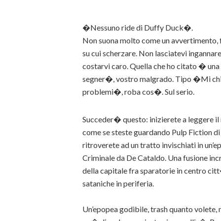
�Nessuno ride di Duffy Duck�.
Non suona molto come un avvertimento, 
su cui scherzare. Non lasciatevi inganna
costarvi caro. Quella che ho citato � una d
segner�, vostro malgrado. Tipo �Mi chia
problemi�, roba cos�. Sul serio.
Succeder� questo: inizierete a leggere il
come se steste guardando Pulp Fiction d
ritroverete ad un tratto invischiati in un
Criminale da De Cataldo. Una fusione incre
della capitale fra sparatorie in centro c
sataniche in periferia.
Un’epopea godibile, trash quanto volete,