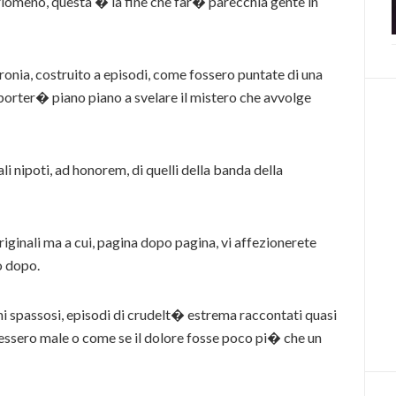
rlomeno, questa � la fine che far� parecchia gente in
ronia, costruito a episodi, come fossero puntate di una
i porter� piano piano a svelare il mistero che avvolge
li nipoti, ad honorem, di quelli della banda della
iginali ma a cui, pagina dopo pagina, vi affezionerete
o dopo.
hi spassosi, episodi di crudelt� estrema raccontati quasi
essero male o come se il dolore fosse poco pi� che un