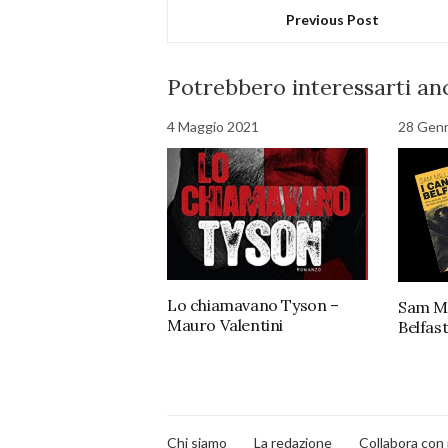
Previous Post
Potrebbero interessarti anc
4 Maggio 2021
28 Gen
Lo chiamavano Tyson –
Sam Mil
Mauro Valentini
Belfas
Chi siamo
La redazione
Collabora con 