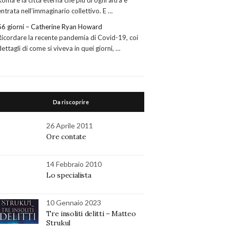
Roma è la città eterna che più di ogni altra è
entrata nell’immaginario collettivo. E …
56 giorni – Catherine Ryan Howard
Ricordare la recente pandemia di Covid-19, coi
dettagli di come si viveva in quei giorni, …
Da riscoprire
26 Aprile 2011
Ore contate
14 Febbraio 2010
Lo specialista
10 Gennaio 2023
Tre insoliti delitti – Matteo
Strukul