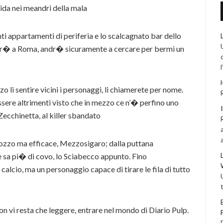
uida nei meandri della mala
nti appartamenti di periferia e lo scalcagnato bar dello
er� a Roma, andr� sicuramente a cercare per bermi un
li sentire vicini i personaggi, li chiamerete per nome.
ssere altrimenti visto che in mezzo ce n’� perfino uno
Zecchinetta, al killer sbandato
rozzo ma efficace, Mezzosigaro; dalla puttana
he sa pi� di covo, lo Sciabecco appunto. Fino
calcio, ma un personaggio capace di tirare le fila di tutto
 vi resta che leggere, entrare nel mondo di Diario Pulp.