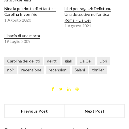
Articoli correlati
Nina la poliziotta dilettante –
Libri per ragazzi: Delictum.
Carolina Invernizio
Una detective nell’antica
1 Agosto 2020
Roma – Lia Celi
1 Agosto 2021
Il bacio di una morta
19 Luglio 2009
Carolina dei delitti
delitti
gialli
Lia Celi
Libri
noir
recensione
recensioni
Salani
thriller
Previous Post
Next Post