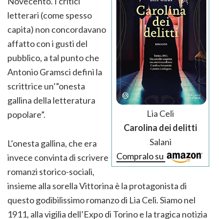
Novecento. I critici
letterari (come spesso
capita) non concordavano
affatto con i gusti del
pubblico, a tal punto che
Antonio Gramsci definì la
scrittrice un’”onesta
gallina della letteratura
Lia Celi
popolare”.
Carolina dei delitti
Salani
L’onesta gallina, che era
Compralo su
invece convinta di scrivere
romanzi storico-sociali,
insieme alla sorella Vittorina è la protagonista di
questo godibilissimo romanzo di Lia Celi. Siamo nel
1911, alla vigilia dell’Expo di Torino e la tragica notizia