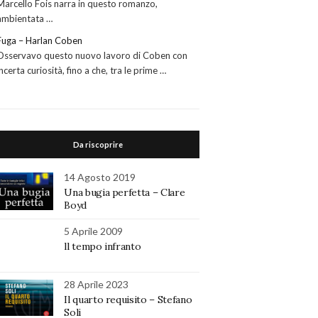
Marcello Fois narra in questo romanzo,
ambientata …
Fuga – Harlan Coben
Osservavo questo nuovo lavoro di Coben con
incerta curiosità, fino a che, tra le prime …
Da riscoprire
14 Agosto 2019
Una bugia perfetta – Clare
Boyd
5 Aprile 2009
ll tempo infranto
28 Aprile 2023
Il quarto requisito – Stefano
Soli