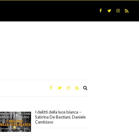
Expand
search
form
I delitti della luce bianca –
Sabrina De Bastiani, Daniele
Cambiaso