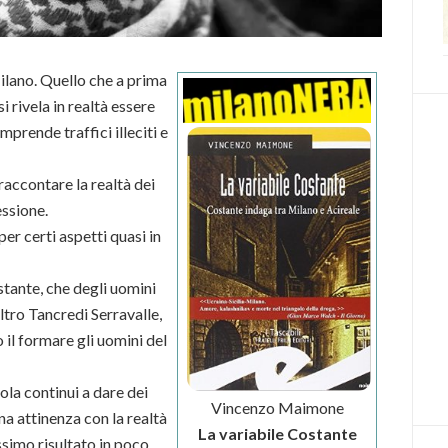
ilano. Quello che a prima
 rivela in realtà essere
prende traffici illeciti e
raccontare la realtà dei
essione.
per certi aspetti quasi in
tante, che degli uomini
’altro Tancredi Serravalle,
 il formare gli uomini del
ola continui a dare dei
Vincenzo Maimone
a attinenza con la realtà
La variabile Costante
ssimo risultato in poco