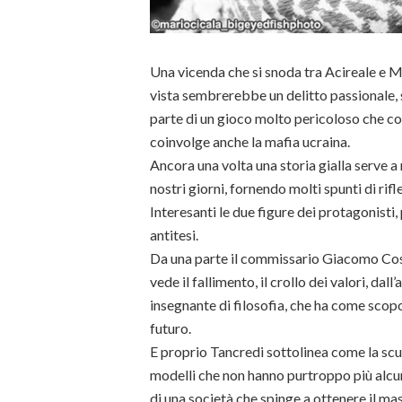
Una vicenda che si snoda tra Acireale e M
vista sembrerebbe un delitto passionale, si
parte di un gioco molto pericoloso che com
coinvolge anche la mafia ucraina.
Ancora una volta una storia gialla serve a 
nostri giorni, fornendo molti spunti di rifl
Interesanti le due figure dei protagonisti, 
antitesi.
Da una parte il commissario Giacomo Cos
vede il fallimento, il crollo dei valori, dall
insegnante di filosofia, che ha come scopo
futuro.
E proprio Tancredi sottolinea come la scu
modelli che non hanno purtroppo più alcun
di una società che spinge a ottenere il ma