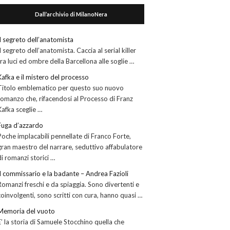
Dall’archivio di MilanoNera
Il segreto dell’anatomista
Il segreto dell’anatomista. Caccia al serial killer
tra luci ed ombre della Barcellona alle soglie …
Kafka e il mistero del processo
Titolo emblematico per questo suo nuovo
romanzo che, rifacendosi al Processo di Franz
Kafka sceglie …
Fuga d’azzardo
Poche implacabili pennellate di Franco Forte,
gran maestro del narrare, seduttivo affabulatore
di romanzi storici …
Il commissario e la badante – Andrea Fazioli
Romanzi freschi e da spiaggia. Sono divertenti e
coinvolgenti, sono scritti con cura, hanno quasi …
Memoria del vuoto
E’ la storia di Samuele Stocchino quella che