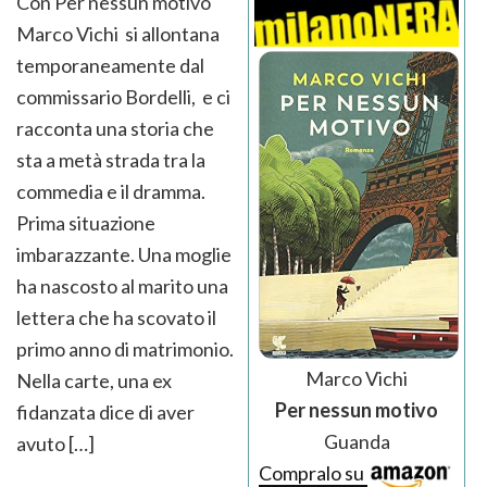
Con Per nessun motivo
Marco Vichi si allontana
temporaneamente dal
commissario Bordelli, e ci
racconta una storia che
sta a metà strada tra la
commedia e il dramma.
Prima situazione
imbarazzante. Una moglie
ha nascosto al marito una
lettera che ha scovato il
primo anno di matrimonio.
Marco Vichi
Nella carte, una ex
Per nessun motivo
fidanzata dice di aver
Guanda
avuto […]
Compralo su