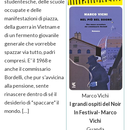
studentesche, delle scuole
occupate e delle
manifestazioni di piazza,
della guerra in Vietnam e
di un fermento giovanile
generale che vorrebbe
spazzar via tutto, padri
compresi. E’ il 1968 e
anche il commissario
Bordelli, che pur s’avvicina
alla pensione, sente
rinascere dentro di sé il
Marco Vichi
desiderio di “spaccare” il
I grandi ospiti del Noir
mondo. […]
In Festival- Marco
Vichi
Guanda