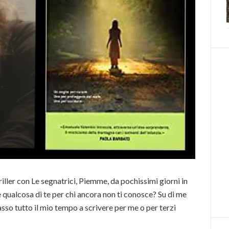
riller con Le segnatrici, Piemme, da pochissimi giorni in
e qualcosa di te per chi ancora non ti conosce? Su di me
asso tutto il mio tempo a scrivere per me o per terzi