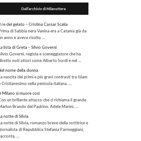
Dall’archivio di MilanoNera
Il re del gelato – Cristina Cassar Scalia
Prima di Sabbia nera Vanina era a Catania già da
un anno e aveva risolto …
La lista di Greta – Silvio Governi
Silvio Governi, regista e sceneggiatore che ha
diretto noti attori come Alberto Sordi e nel …
Nel nome della donna
La nascita dei primi e più gravi contrasti tra Islam
e Cristianesimo nella penisola italiana. …
A Milano si muore così
Con un brillante attacco che ci richiama il grande
Marlon Brando del Padrino, Adele Marini, …
La notte di Silvia
La notte di Silvia, romanzo breve della scrittrice e
giornalista di Repubblica Stefania Parmeggiani,
racconta, …