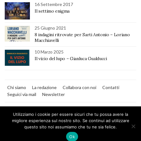
16 Settembre 2017
Il settimo enigma
25 Giugno 2021
8 indagini ritrovate per Sarti Antonio – Loriano
Macchiavelli
10 Marzo 2025
Il vizio del lupo – Gianluca Gualducci
Chi siamo
La redazione
Collabora con noi
Contatti
Seguici via mail
Newsletter
Utilizziamo i cookie per essere sicuri che tu possa avere la
migliore esperienza sul nostro sito. Se continui ad utilizzare
questo sito noi assumiamo che tu ne sia felice.
MilanoNera
Ok